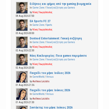
Ειδήσεις και φήμες από την gaming βιομηχανία
In
Game Zone
/
Γενική συζήτηση για Games
by
Νίκος Γεωργόπουλος
08 Aug 2026 07:30
EA Sports FC 27
In
Game Zone
/
Sports
by
Νίκος Γεωργόπουλος
03 Aug 2026 00:00
Dontnod Entertainment: Γενική συζήτηση
In
Game Zone
/
Γενική συζήτηση για Games
by
Νίκος Γεωργόπουλος
02 Aug 2026 22:30
Νέες Κυκλοφορίες: Ποια games περιμένετε
In
Game Zone
/
Γενική συζήτηση για Games
by
Νίκος Γεωργόπουλος
02 Aug 2026 20:00
Παιχνίδι του μήνα: Ιούλιος 2026
In
GameWorld
/
Versus
by
Axilleas Loizidis
01 Aug 2026 21:36
Παιχνίδι του μήνα: Ιούνιος 2026
In
GameWorld
/
Versus
by
Axilleas Loizidis
01 Aug 2026 21:30
Συντάκτης του μήνα: Ιούνιος 2026