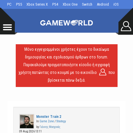
PC
PS5
Xbox Series X
PS4
Xbox One
Switch
Android
iOS
Μόνο εγγεγραμμένοι χρήστες έχουν το δικαίωμα
δημιουργίας και σχολιασμού άρθρων στο forum.
Παρακαλούμε πραγματοποιήστε είσοδο ή εγγραφή
χρήστη πατώντας στο κουμπί με το εικονίδιο
που
βρίσκεται πάνω δεξιά.
Monster Train 2
In
Game Zone
/
Strategy
by
Γιάννης Μοσχονάς
09 Aug 2026 13:11