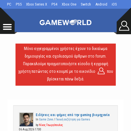
PC
PS5
Xbox Series X
PS4
Xbox One
Switch
Android
iOS
Μόνο εγγεγραμμένοι χρήστες έχουν το δικαίωμα
δημιουργίας και σχολιασμού άρθρων στο forum.
Παρακαλούμε πραγματοποιήστε είσοδο ή εγγραφή
χρήστη πατώντας στο κουμπί με το εικονίδιο
που
βρίσκεται πάνω δεξιά.
Ειδήσεις και φήμες από την gaming βιομηχανία
In
Game Zone
/
Γενική συζήτηση για Games
by
Νίκος Γεωργόπουλος
06 Aug 2026 17:00