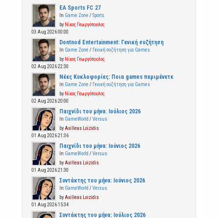
EA Sports FC 27
In
Game Zone
/
Sports
by
Νίκος Γεωργόπουλος
03 Aug 2026 00:00
Dontnod Entertainment: Γενική συζήτηση
In
Game Zone
/
Γενική συζήτηση για Games
by
Νίκος Γεωργόπουλος
02 Aug 2026 22:30
Νέες Κυκλοφορίες: Ποια games περιμένετε
In
Game Zone
/
Γενική συζήτηση για Games
by
Νίκος Γεωργόπουλος
02 Aug 2026 20:00
Παιχνίδι του μήνα: Ιούλιος 2026
In
GameWorld
/
Versus
by
Axilleas Loizidis
01 Aug 2026 21:36
Παιχνίδι του μήνα: Ιούνιος 2026
In
GameWorld
/
Versus
by
Axilleas Loizidis
01 Aug 2026 21:30
Συντάκτης του μήνα: Ιούνιος 2026
In
GameWorld
/
Versus
by
Axilleas Loizidis
01 Aug 2026 15:34
Συντάκτης του μήνα: Ιούλιος 2026