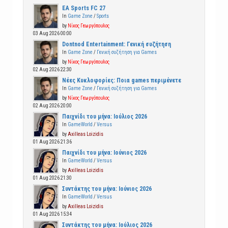
EA Sports FC 27
In
Game Zone
/
Sports
by
Νίκος Γεωργόπουλος
03 Aug 2026 00:00
Dontnod Entertainment: Γενική συζήτηση
In
Game Zone
/
Γενική συζήτηση για Games
by
Νίκος Γεωργόπουλος
02 Aug 2026 22:30
Νέες Κυκλοφορίες: Ποια games περιμένετε
In
Game Zone
/
Γενική συζήτηση για Games
by
Νίκος Γεωργόπουλος
02 Aug 2026 20:00
Παιχνίδι του μήνα: Ιούλιος 2026
In
GameWorld
/
Versus
by
Axilleas Loizidis
01 Aug 2026 21:36
Παιχνίδι του μήνα: Ιούνιος 2026
In
GameWorld
/
Versus
by
Axilleas Loizidis
01 Aug 2026 21:30
Συντάκτης του μήνα: Ιούνιος 2026
In
GameWorld
/
Versus
by
Axilleas Loizidis
01 Aug 2026 15:34
Συντάκτης του μήνα: Ιούλιος 2026