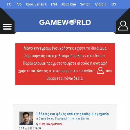
PC
PS5
Xbox Series X
PS4
Xbox One
Switch
Android
iOS
Μόνο εγγεγραμμένοι χρήστες έχουν το δικαίωμα
δημιουργίας και σχολιασμού άρθρων στο forum.
Παρακαλούμε πραγματοποιήστε είσοδο ή εγγραφή
χρήστη πατώντας στο κουμπί με το εικονίδιο
που
βρίσκεται πάνω δεξιά.
Ειδήσεις και φήμες από την gaming βιομηχανία
In
Game Zone
/
Γενική συζήτηση για Games
by
Νίκος Γεωργόπουλος
07 Aug 2026 16:30