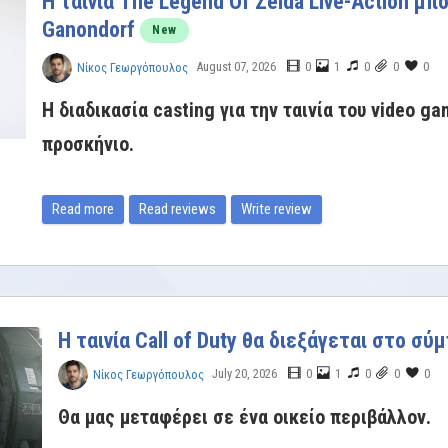
Η ταινία The Legend Of Zelda Live-Action μπο
Ganondorf
New
August 07, 2026
0
1
0
0
0
Νίκος Γεωργόπουλος
Η διαδικασία casting για την ταινία του video g
προσκήνιο.
Read more
Read reviews
Write review
Η ταινία Call of Duty θα διεξάγεται στο σ
July 20, 2026
0
1
0
0
0
Νίκος Γεωργόπουλος
Θα μας μεταφέρει σε ένα οικείο περιβάλλον.