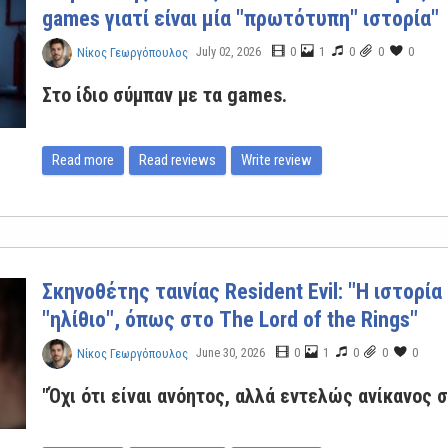
games γιατί είναι μία "πρωτότυπη" ιστορία"
July 02, 2026
0
1
0
0
0
Νίκος Γεωργόπουλος
Στο ίδιο σύμπαν με τα games.
Read more
Read reviews
Write review
Σκηνοθέτης ταινίας Resident Evil: "Η ιστορία
"ηλίθιο", όπως στο The Lord of the Rings"
June 30, 2026
0
1
0
0
0
Νίκος Γεωργόπουλος
"Όχι ότι είναι ανόητος, αλλά εντελώς ανίκανος 