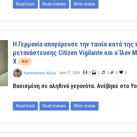
Read more
Read reviews
Write review
Η Γερμανία απαγόρευσε την ταινία κατά της
μετανάστευσης Citizen Vigilante και ο Ίλον
X
Hot
June 27, 2026
0
1
0
0
0
Κωνσταντίνος Λάζος
Βασισμένη σε αληθινά γεγονότα. Ανέβηκε στο Yo
Read more
Read reviews
Write review