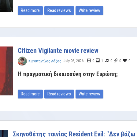
Read more
Read reviews
Write review
Citizen Vigilante movie review
July 06, 2026
0
1
0
0
0
Κωνσταντίνος Λάζος
Η πραγματική δικαιοσύνη στην Ευρώπη;
Read more
Read reviews
Write review
Σκηνοθέτης ταινίας Resident Evil: "Δεν βάζ