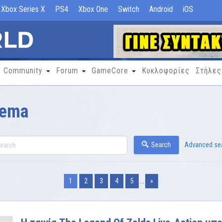
Xbox Series X
PS4
Xbox One
Switch
Android
iOS
Community
Forum
GameCore
Κυκλοφορίες
Στήλες
nema
Search
Advanced se
1
2
3
4
5
...
»