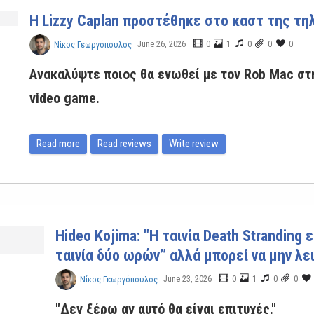
Η Lizzy Caplan προστέθηκε στο καστ της τηλ
June 26, 2026
0
1
0
0
0
Νίκος Γεωργόπουλος
Ανακαλύψτε ποιος θα ενωθεί με τον Rob Mac στ
video game.
Read more
Read reviews
Write review
Hideo Kojima: "Η ταινία Death Stranding ε
ταινία δύο ωρών” αλλά μπορεί να μην λε
June 23, 2026
0
1
0
0
Νίκος Γεωργόπουλος
"Δεν ξέρω αν αυτό θα είναι επιτυχές."