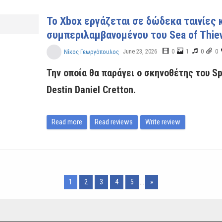
Το Xbox εργάζεται σε δώδεκα ταινίες κ
συμπεριλαμβανομένου του Sea of Thie
June 23, 2026
0
1
0
0
Νίκος Γεωργόπουλος
Την οποία θα παράγει ο σκηνοθέτης του Sp
Destin Daniel Cretton.
Read more
Read reviews
Write review
1
2
3
4
5
...
»