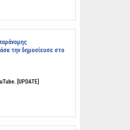
 παράνομης
 Μάσκ την δημοσίευσε στο
uTube. [UPDATE]