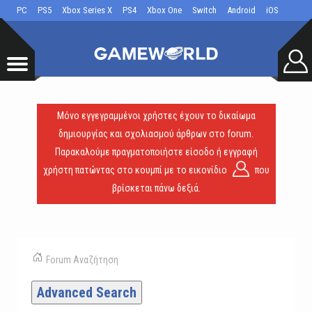
PC
PS5
Xbox Series X
PS4
Xbox One
Switch
Android
iOS
Μόνο εγγεγραμμένοι χρήστες έχουν το δικαίωμα
δημιουργίας και σχολιασμού άρθρων στο forum.
Παρακαλούμε πραγματοποιήστε είσοδο ή εγγραφή
χρήστη πατώντας στο κουμπί με το εικονίδιο
που
βρίσκεται πάνω δεξιά.
Forum
Αναζήτηση
Advanced Search