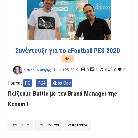
Συνέντευξη για το eFootball PES 2020
Hot
August 25, 2019
0
1
0
0
0
Μάνος Γρυπάρης
Format
PC
PS4
Xbox One
Παίζουμε Battle με τον Brand Manager της
Konami!
Read more
Read reviews
Write review