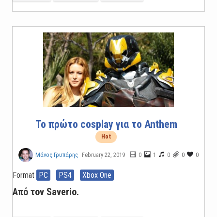
Το πρώτο cosplay για το Anthem
Hot
February 22, 2019
0
1
0
0
0
Μάνος Γρυπάρης
Format
PC
PS4
Xbox One
Από τον Saverio.