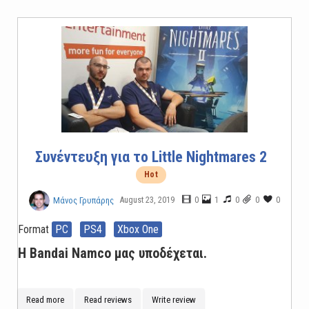
Συνέντευξη για το Little Nightmares 2
Hot
August 23, 2019
0
1
0
0
0
Μάνος Γρυπάρης
Format
PC
PS4
Xbox One
Η Bandai Namco μας υποδέχεται.
Read more
Read reviews
Write review