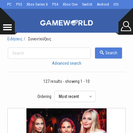
PC
PS5
Xbox Series X
PS4
Xbox One
Switch
Android
iOS
Ειδήσεις
Συνεντεύξεις
Search
Advanced search
127 results - showing 1 - 10
Ordering