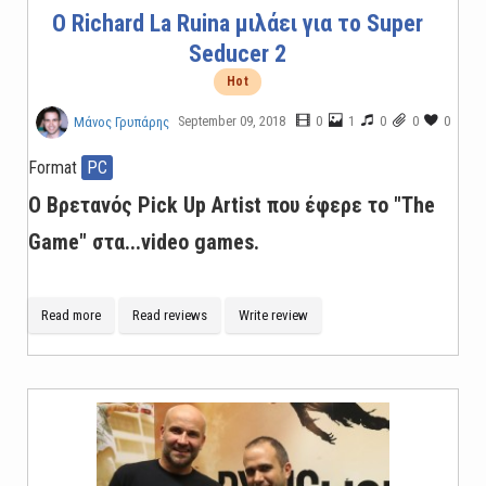
O Richard La Ruina μιλάει για το Super
Seducer 2
Hot
September 09, 2018
0
1
0
0
0
Μάνος Γρυπάρης
Format
PC
Ο Βρετανός Pick Up Artist που έφερε το "The
Game" στα...video games.
Read more
Read reviews
Write review