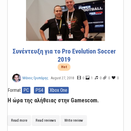
Συνέντευξη για το Pro Evolution Soccer
2019
Hot
August 27, 2018
0
1
0
0
0
Μάνος Γρυπάρης
Format
PC
PS4
Xbox One
Η ώρα της αλήθειας στην Gamescom.
Read more
Read reviews
Write review