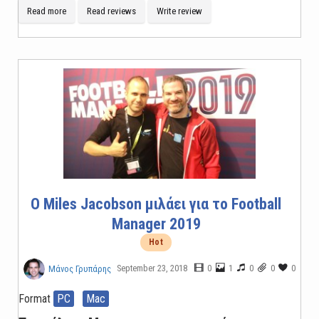
Read more
Read reviews
Write review
Ο Miles Jacobson μιλάει για το Football
Manager 2019
Hot
September 23, 2018
0
1
0
0
0
Μάνος Γρυπάρης
Format
PC
Mac