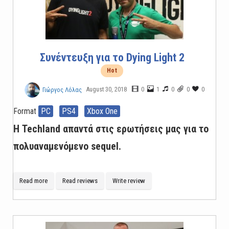
Συνέντευξη για το Dying Light 2
Hot
August 30, 2018
0
1
0
0
0
Γιώργος Λόλας
Format
PC
PS4
Xbox One
Η Techland απαντά στις ερωτήσεις μας για το
πολυαναμενόμενο sequel.
Read more
Read reviews
Write review