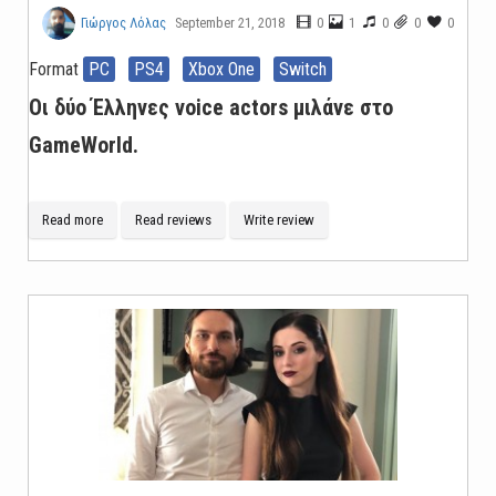
September 21, 2018
0
1
0
0
0
Γιώργος Λόλας
Format
PC
PS4
Xbox One
Switch
Οι δύο Έλληνες voice actors μιλάνε στο
GameWorld.
Read more
Read reviews
Write review