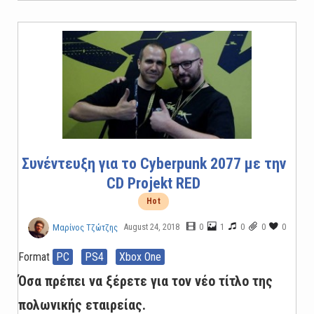
Συνέντευξη για το Cyberpunk 2077 με την
CD Projekt RED
Hot
August 24, 2018
0
1
0
0
0
Μαρίνος Τζώτζης
Format
PC
PS4
Xbox One
Όσα πρέπει να ξέρετε για τον νέο τίτλο της
πολωνικής εταιρείας.