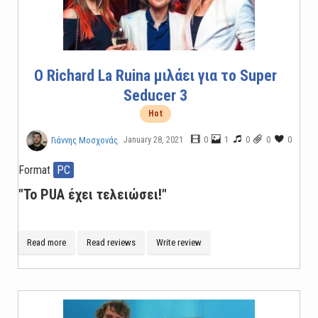
O Richard La Ruina μιλάει για το Super
Seducer 3
Hot
January 28, 2021
0
1
0
0
0
Γιάννης Μοσχονάς
Format
PC
"Το PUA έχει τελειώσει!"
Read more
Read reviews
Write review