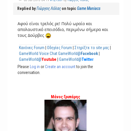
03 Jul 2013 04:19
#127301
by
Γιώργος Λόλας
Replied by
Γιώργος Λόλας
on topic
Game Maniacs
Αφού είναι τρελός ρε! Πολύ ωραίο και
απολαυστικό επεισόδιο, περιμένω σήμερα και
τους Δούρβες
Κανόνες Forum
|
Οδηγίες Forum
|
Στηρίξτε το site μας
|
GameWorld Voice Chat
GameWorld@
Facebook
|
GameWorld@
Youtube
|
GameWorld@
Twitter
Please
Log in
or
Create an account
to join the
conversation.
Μάνος Γρυπάρης