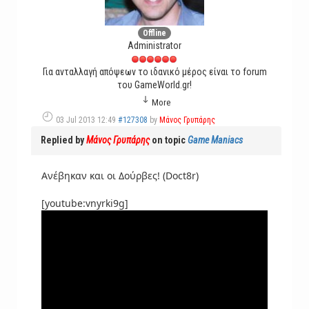
Offline
Administrator
Για ανταλλαγή απόψεων το ιδανικό μέρος είναι το forum
του GameWorld.gr!
More
03 Jul 2013 12:49
#127308
by
Μάνος Γρυπάρης
Replied by
Μάνος Γρυπάρης
on topic
Game Maniacs
Ανέβηκαν και οι Δούρβες! (Doct8r)
[youtube:vnyrki9g]