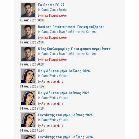
EA Sports FC 27
In
Game Zone
/
Sports
by
Νίκος Γεωργόπουλος
03 Aug 2026 00:00
Dontnod Entertainment: Γενική συζήτηση
In
Game Zone
/
Γενική συζήτηση για Games
by
Νίκος Γεωργόπουλος
02 Aug 2026 22:30
Νέες Κυκλοφορίες: Ποια games περιμένετε
In
Game Zone
/
Γενική συζήτηση για Games
by
Νίκος Γεωργόπουλος
02 Aug 2026 20:00
Παιχνίδι του μήνα: Ιούλιος 2026
In
GameWorld
/
Versus
by
Axilleas Loizidis
01 Aug 2026 21:36
Παιχνίδι του μήνα: Ιούνιος 2026
In
GameWorld
/
Versus
by
Axilleas Loizidis
01 Aug 2026 21:30
Συντάκτης του μήνα: Ιούνιος 2026
In
GameWorld
/
Versus
by
Axilleas Loizidis
01 Aug 2026 15:34
Συντάκτης του μήνα: Ιούλιος 2026