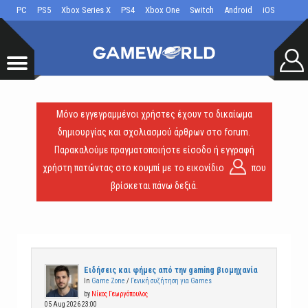
PC
PS5
Xbox Series X
PS4
Xbox One
Switch
Android
iOS
Μόνο εγγεγραμμένοι χρήστες έχουν το δικαίωμα
δημιουργίας και σχολιασμού άρθρων στο forum.
Παρακαλούμε πραγματοποιήστε είσοδο ή εγγραφή
χρήστη πατώντας στο κουμπί με το εικονίδιο
που
βρίσκεται πάνω δεξιά.
Ειδήσεις και φήμες από την gaming βιομηχανία
In
Game Zone
/
Γενική συζήτηση για Games
by
Νίκος Γεωργόπουλος
05 Aug 2026 23:00