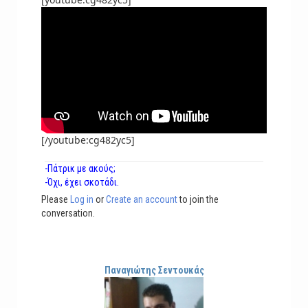
[/youtube:cg482yc5]
-Πάτρικ με ακούς;
-Όχι, έχει σκοτάδι.
Please
Log in
or
Create an account
to join the
conversation.
Παναγιώτης Σεντουκάς