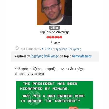
Offline
Σύμβουλος σύνταξης
More
03 Jul 2013 02:15
#127299
by
Γρηγόρης Βούλγαρης
Replied by
Γρηγόρης Βούλγαρης
on topic
Game Maniacs
Χαλαρός ο Τζέρεμι, άραξε μαν, οκ δε τρέχει
τίποτα!!χαχαχαχα