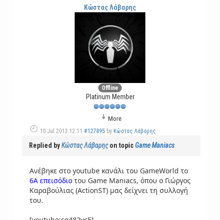
Κώστας Λάβαρης
Offline
Platinum Member
More
10 Jul 2013 12:11
#127895
by
Κώστας Λάβαρης
Replied by
Κώστας Λάβαρης
on topic
Game Maniacs
Ανέβηκε στο youtube κανάλι του GameWorld το
6Α επεισόδιο
του Game Maniacs, όπου ο Γιώργος
Καραβούλιας (ActionST) μας δείχνει τη συλλογή
του.
[youtube:cg482yc5]