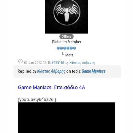
Offline
Platinum Member
More
05 Jun 2013 12:48
#125169
by
Κώστας Λάβαρης
Replied by
Κώστας Λάβαρης
on topic
Game Maniacs
Game Maniacs: Επεισόδιο 4A
[youtube:y64ba76i]