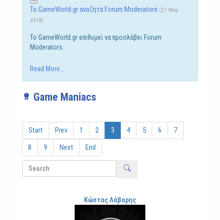
Το GameWorld.gr αναζητά Forum Moderators
(21 May
2018)
Το GameWorld.gr επιθυμεί να προσλάβει Forum
Moderators.
Read More...
Game Maniacs
Start
Prev
1
2
3
4
5
6
7
8
9
Next
End
Κώστας Λάβαρης