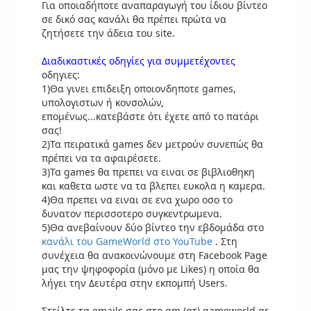
Για οποιαδήποτε αναπαραγωγή του ίδιου βίντεο
σε δικό σας κανάλι θα πρέπει πρώτα να
ζητήσετε την άδεια του site.
Διαδικαστικές οδηγίες για συμμετέχοντες
οδηγιες:
1)Θα γινει επιδειξη οποιονδηποτε games,
υπολογιστων ή κονσολών,
επομένως...κατεβάστε ότι έχετε από το πατάρι
σας!
2)Τα πειρατικά games δεν μετρούν συνεπώς θα
πρέπει να τα αφαιρέσετε.
3)Τα games θα πρεπει να ειναι σε βιβλιοθηκη
και καθετα ωστε να τα βλεπει ευκολα η καμερα.
4)Θα πρεπει να ειναι σε ενα χωρο οσο το
δυνατον περισσοτερο συγκεντρωμενα.
5)Θα ανεβαίνουν δύο βίντεο την εβδομάδα στο
κανάλι του GameWorld στο YouTube
. Στη
συνέχεια θα ανακοινώνουμε στη Facebook Page
μας την ψηφοφορία (μόνο με Likes) η οποία θα
λήγει την Δευτέρα στην εκπομπή Users.
Στείλτε τα emails σας στο gm (ατ) gameworld.gr