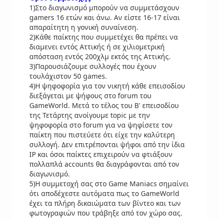
1)Στο διαγωνισμό μπορούν να συμμετάσχουν
gamers 16 ετών και άνω. Αν είστε 16-17 είναι
απαραίτητη η γονική συναίνεση.
2)Κάθε παίκτης που συμμετέχει θα πρέπει να
διαμενει εντός Αττικής ή σε χιλιομετρική
απόσταση εντός 200χλμ εκτός της Αττικής.
3)Παρουσιάζουμε συλλογές που έχουν
τουλάχιστον 50 games.
4)Η ψηφοφορία για τον νικητή κάθε επεισοδίου
διεξάγεται με ψήφους στο forum του
GameWorld. Μετά το τέλος του Β' επεισοδίου
της Τετάρτης ανοίγουμε topic με την
ψηφοφορία στο forum για να ψηφίσετε τον
παίκτη που πιστεύετε ότι είχε την καλύτερη
συλλογή. Δεν επιτρέπονται ψήφοι από την ίδια
IP και όσοι παίκτες επιχειρούν να φτιάξουν
πολλαπλά accounts θα διαγράφονται από τον
διαγωνισμό.
5)Η συμμετοχή σας στο Game Maniacs σημαίνει
ότι αποδέχεστε αυτόματα πως το GameWorld
έχει τα πλήρη δικαιώματα των βίντεο και των
φωτογραφιών που τράβηξε από τον χώρο σας.