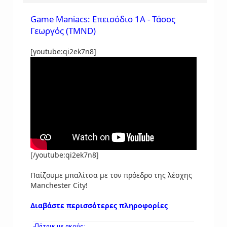
Game Maniacs: Επεισόδιο 1Α - Τάσος
Γεωργός (TMND)
[youtube:qi2ek7n8]
[/youtube:qi2ek7n8]
Παίζουμε μπαλίτσα με τον πρόεδρο της λέσχης
Manchester City!
Διαβάστε περισσότερες πληροφορίες
-Πάτρικ με ακούς;