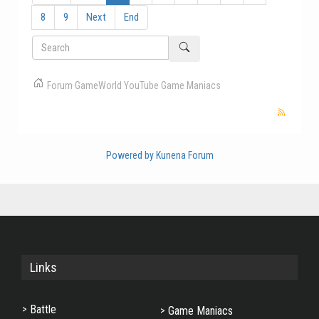
8
9
Next
End
Forum
GameWorld
YouTube
Game Maniacs
Powered by
Kunena Forum
Links
Battle
Game Maniacs