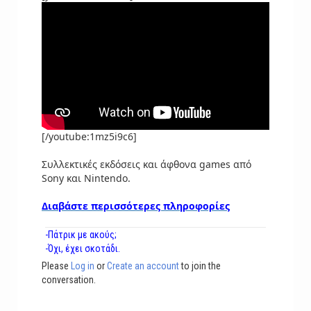
[/youtube:1mz5i9c6]
Συλλεκτικές εκδόσεις και άφθονα games από
Sony και Nintendo.
Διαβάστε περισσότερες πληροφορίες
-Πάτρικ με ακούς;
-Όχι, έχει σκοτάδι.
Please
Log in
or
Create an account
to join the
conversation.