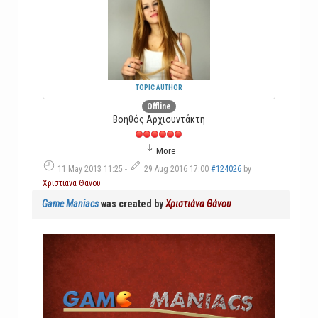
TOPIC AUTHOR
Offline
Βοηθός Αρχισυντάκτη
More
11 May 2013 11:25
-
29 Aug 2016 17:00
#124026
by
Χριστιάνα Θάνου
Game Maniacs
was created by
Χριστιάνα Θάνου