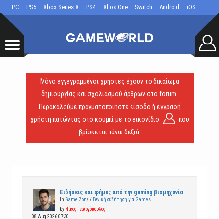
PC
PS5
Xbox Series X
PS4
Xbox One
Switch
Android
iOS
Μόνο εγγεγραμμένοι χρήστες έχουν το δικαίωμα
δημιουργίας και σχολιασμού άρθρων στο forum.
Παρακαλούμε πραγματοποιήστε είσοδο ή εγγραφή
χρήστη πατώντας στο κουμπί με το εικονίδιο
που
βρίσκεται πάνω δεξιά.
Ειδήσεις και φήμες από την gaming βιομηχανία
In
Game Zone
/
Γενική συζήτηση για Games
by
Νίκος Γεωργόπουλος
08 Aug 2026 07:30