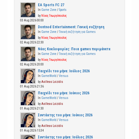
EA Sports FC 27
In
Game Zone
/
Sports
by
Νίκος Γεωργόπουλος
03 Aug 2026 00:00
Dontnod Entertainment: Γενική συζήτηση
In
Game Zone
/
Γενική συζήτηση για Games
by
Νίκος Γεωργόπουλος
02 Aug 2026 22:30
Νέες Κυκλοφορίες: Ποια games περιμένετε
In
Game Zone
/
Γενική συζήτηση για Games
by
Νίκος Γεωργόπουλος
02 Aug 2026 20:00
Παιχνίδι του μήνα: Ιούλιος 2026
In
GameWorld
/
Versus
by
Axilleas Loizidis
01 Aug 2026 21:36
Παιχνίδι του μήνα: Ιούνιος 2026
In
GameWorld
/
Versus
by
Axilleas Loizidis
01 Aug 2026 21:30
Συντάκτης του μήνα: Ιούνιος 2026
In
GameWorld
/
Versus
by
Axilleas Loizidis
01 Aug 2026 15:34
Συντάκτης του μήνα: Ιούλιος 2026