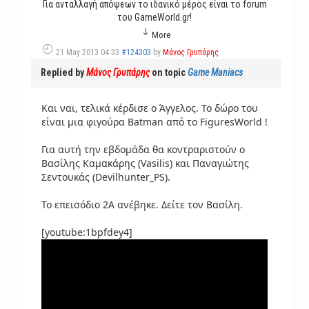
Για ανταλλαγή απόψεων το ιδανικό μέρος είναι το forum
του GameWorld.gr!
More
21 May 2013 04:33
#124303
by
Μάνος Γρυπάρης
Replied by
Μάνος Γρυπάρης
on topic
Game Maniacs
Και ναι, τελικά κέρδισε ο Άγγελος. Το δώρο του
είναι μια φιγούρα Batman από το FiguresWorld !
Για αυτή την εβδομάδα θα κοντραριστούν ο
Βασίλης Καμακάρης (Vasilis) και Παναγιώτης
Σεντουκάς (Devilhunter_PS).
Το επεισόδιο 2Α ανέβηκε. Δείτε τον Βασίλη.
[youtube:1bpfdey4]