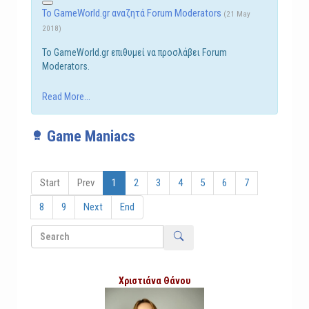
Το GameWorld.gr αναζητά Forum Moderators
(21 May
2018)
Το GameWorld.gr επιθυμεί να προσλάβει Forum
Moderators.
Read More...
Game Maniacs
Start
Prev
1
2
3
4
5
6
7
8
9
Next
End
Χριστιάνα Θάνου