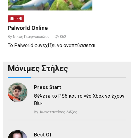
MMORPG
Palworld Online
By Νίκος Γεωργόπουλος
862
Το Palworld συνεχίζει να αναπτύσσεται.
Μόνιμες Στήλες
Press Start
Θέλετε το PS6 και το νέο Xbox να έχουν
Blu-...
By
Κωνσταντίνος Λάζος
Best Of