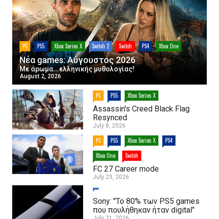
PC
PS5
Xbox Series X
Switch 2
Switch
PS4
Xbox One
Νέα games: Αύγουστος 2026
Με άρωμα...ελληνικής μυθολογίας!
August 2, 2026
PC
PS5
Xbox Series X
Assassin's Creed Black Flag
Resynced
July 8, 2026
PC
PS5
Xbox Series X
PS4
Xbox One
Switch
FC 27 Career mode
July 23, 2026
Sony: "Το 80% των PS5 games
που πουλήθηκαν ήταν digital"
July 31, 2026