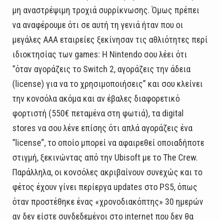
μη αναστρέψιμη τροχιά συρρίκνωσης. Όμως πρέπει
να αναφέρουμε ότι σε αυτή τη γενιά ήταν που οι
μεγάλες AAA εταιρείες ξεκίνησαν τις αθλιότητες περί
ιδιοκτησίας των games: Η Nintendo σου λέει ότι
“όταν αγοράζεις το Switch 2, αγοράζεις την άδεια
(license) για να το χρησιμοποιήσεις” και σου κλείνει
την κονσόλα ακόμα και αν έβαλες διαφορετικό
φορτιστή (550€ πεταμένα στη φωτιά), τα digital
stores να σου λένε επίσης ότι απλά αγοράζεις ένα
“license”, το οποίο μπορεί να αφαιρεθεί οποιαδήποτε
στιγμή, ξεκινώντας από την Ubisoft με το The Crew.
Παράλληλα, οι κονσόλες ακριβαίνουν συνεχώς και το
φέτος έχουν γίνει περίεργα updates στο PS5, όπως
όταν προστέθηκε ένας «χρονοδιακόπτης» 30 ημερών
αν δεν είστε συνδεδεμένοι στο internet που δεν θα