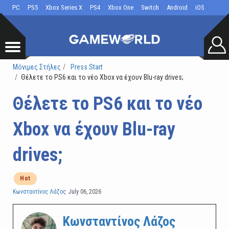
PC
PS5
Xbox Series X
PS4
Xbox One
Switch
Android
iOS
Μόνιμες Στήλες
Press Start
Θέλετε το PS6 και το νέο Xbox να έχουν Blu-ray drives;
Θέλετε το PS6 και το νέο
Xbox να έχουν Blu-ray
drives;
Hot
Κωνσταντίνος Λάζος
July 06, 2026
Κωνσταντίνος Λάζος