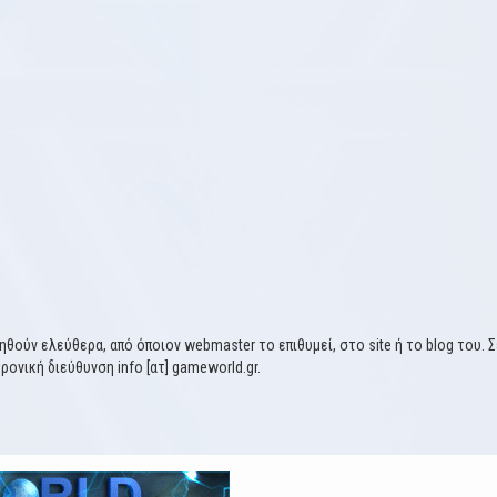
θούν ελεύθερα, από όποιον webmaster το επιθυμεί, στο site ή το blog του. 
ονική διεύθυνση info [ατ] gameworld.gr.