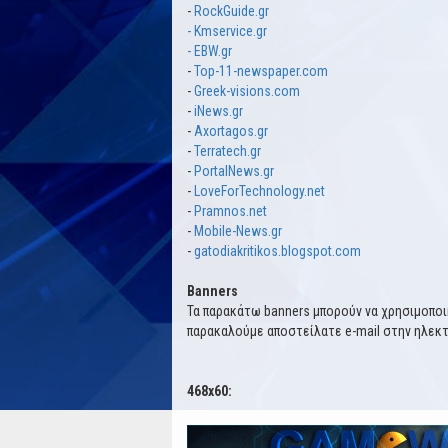
-
RockGuide.gr
-
Kmservice.gr
-
EBW.gr
-
Top-11-newspaper.com
-
Greek-visions.com
-
iNews.gr
-
Axortagos.gr
-
Terratech.gr
-
PortalNews.gr
-
LoveForTechnology.net
-
Pramnos.net
-
Mobile-News.gr
-
gatodiakritikos.blogspot.com
Banners
Τα παρακάτω banners μπορούν να χρησιμοποιη
παρακαλούμε αποστείλατε e-mail στην ηλεκτρ
468x60: