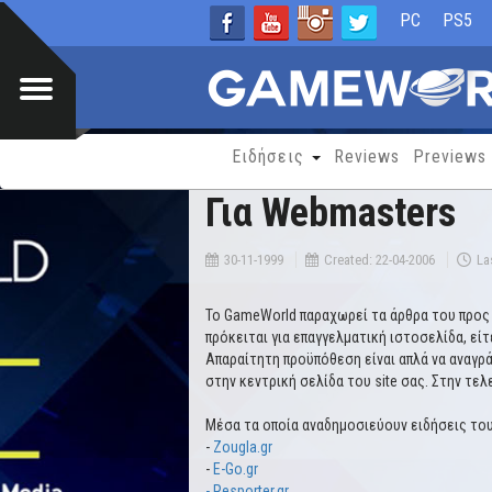
PC
PS5
Ειδήσεις
Reviews
Previews
Για Webmasters
30-11-1999
Created: 22-04-2006
La
Το GameWorld παραχωρεί τα άρθρα του προς δ
πρόκειται για επαγγελματική ιστοσελίδα, εί
Απαραίτητη προϋπόθεση είναι απλά να αναγρ
στην κεντρική σελίδα του site σας. Στην τε
Μέσα τα οποία αναδημοσιεύουν ειδήσεις το
-
Zougla.gr
-
E-Go.gr
-
Resporter.gr