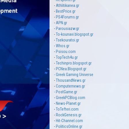
-
Athlitikanea.gr
-
BestPrice.gr
-
PS4Forums.gr
-
APN.gr
-
Parousiazw.gr
-
To-kounavi.blogspot.gr
-
Tsekouratoi.gr
-
Whos.gr
-
Psisou.com
-
TopTech4u.gr
-
Techinpro.blogspot.gr
-
PCNea.Blogspot.gr
-
Greek Gaming Universe
-
ThousandNews.gr
-
Computernews.gr
-
PostGame.gr
-
GreekPCBlog.com
-
News-Planet.gr
-
ToTefteri.com
-
RockGenesis.gr
-
Hit-Channel.com
-
PoliticsOnline.gr