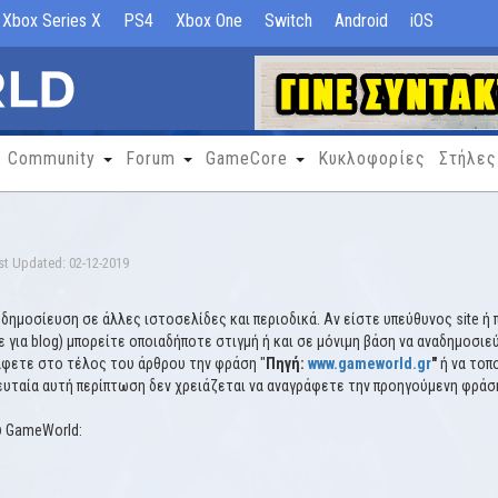
Xbox Series X
PS4
Xbox One
Switch
Android
iOS
Community
Forum
GameCore
Κυκλοφορίες
Στήλες
st Updated: 02-12-2019
ημοσίευση σε άλλες ιστοσελίδες και περιοδικά. Αν είστε υπεύθυνος site ή π
τε για blog) μπορείτε οποιαδήποτε στιγμή ή και σε μόνιμη βάση να αναδημοσι
άφετε στο τέλος του άρθρου την φράση "
Πηγή:
www.gameworld.gr
"
ή να τοπ
λευταία αυτή περίπτωση δεν χρειάζεται να αναγράφετε την προηγούμενη φράσ
υ GameWorld: