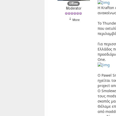
Offline
H Krafton
Moderator
ανακοίνωσ
More
Το Thunder
που εκτυλ
περιλαμβά
Για περισ
Ελλάδος π
προσδιόρι
One.
O Pawel S
ηγείται τ
project απ
Ο Smolewsk
τους mods,
σκοπός μα
Θέλαμε επ
από moddi