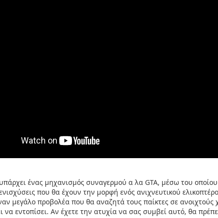
 υπάρχει ένας μηχανισμός συναγερμού α λα GTA, μέσω του οποίου 
ενισχύσεις που θα έχουν την μορφή ενός ανιχνευτικού ελικοπτέρο
έναν μεγάλο προβολέα που θα αναζητά τους παίκτες σε ανοιχτούς 
 να εντοπίσει. Αν έχετε την ατυχία να σας συμβεί αυτό, θα πρέπει