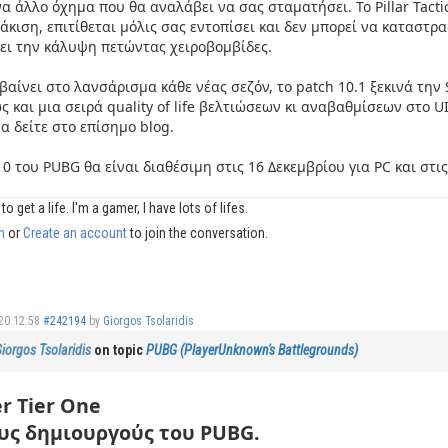
ένα άλλο όχημα που θα αναλάβει να σας σταματήσει. Το Pillar Tacti
κιση, επιτίθεται μόλις σας εντοπίσει και δεν μπορεί να καταστρα
ι την κάλυψη πετώντας χειροβομβίδες.
ίνει στο λανσάρισμα κάθε νέας σεζόν, το patch 10.1 ξεκινά την S
ς και μια σειρά quality of life βελτιώσεων κι αναβαθμίσεων στο 
α δείτε στο επίσημο blog.
0 του PUBG θα είναι διαθέσιμη στις 16 Δεκεμβρίου για PC και στις
to get a life. I'm a gamer, I have lots of lifes.
n
or
Create an account
to join the conversation.
20 12:58
#242194
by
Giorgos Tsolaridis
iorgos Tsolaridis
on topic
PUBG (PlayerUnknown's Battlegrounds)
r Tier One
υς δημιουργούς του PUBG.