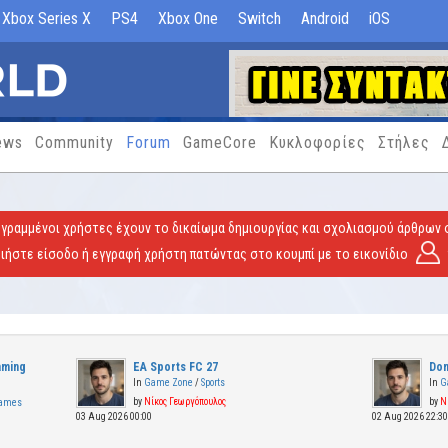
Xbox Series X
PS4
Xbox One
Switch
Android
iOS
ews
Community
Forum
GameCore
Κυκλοφορίες
Στήλες
γραμμένοι χρήστες έχουν το δικαίωμα δημιουργίας και σχολιασμού άρθρων 
ήστε είσοδο ή εγγραφή χρήστη πατώντας στο κουμπί με το εικονίδιο
aming
EA Sports FC 27
Don
In
Game Zone
/
Sports
In
G
by
Νίκος Γεωργόπουλος
by
Ν
Games
03 Aug 2026 00:00
02 Aug 2026 22:3