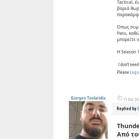
Tactical, 
βαριά θωρά
παρακάμψε
Όπως συμβα
Pass, καθώ
μπορείτε ν
Η Season 1
I don't need 
Please
Log i
Giorgos Tsolaridis
11 Dec 20
Replied by
G
Thunde
Από το