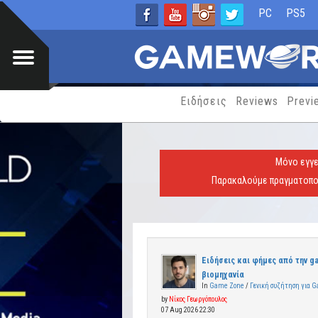
PC
PS5
Ειδήσεις
Reviews
Previ
Μόνο εγγε
Παρακαλούμε πραγματοποι
Ειδήσεις και φήμες από την g
βιομηχανία
In
Game Zone
/
Γενική συζήτηση για 
by
Νίκος Γεωργόπουλος
07 Aug 2026 22:30