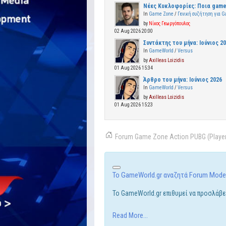
Νέες Κυκλοφορίες: Ποια game
In
Game Zone
/
Γενική συζήτηση για 
by
Νίκος Γεωργόπουλος
02 Aug 2026 20:00
Συντάκτης του μήνα: Ιούνιος 2
In
GameWorld
/
Versus
by
Axilleas Loizidis
01 Aug 2026 15:34
Άρθρο του μήνα: Ιούνιος 2026
In
GameWorld
/
Versus
by
Axilleas Loizidis
01 Aug 2026 15:23
Forum
Game Zone
Action
PUBG (Playe
Το GameWorld.gr αναζητά Forum Mode
Το GameWorld.gr επιθυμεί να προσλάβε
Read More...