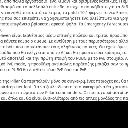
ι από παλιά εργοστάσια, ένα λιμάνι και ορισμένες κατοικίες. Η έ
εδιασμό και τα πολλαπλά επίπεδα, στοιχείο ασυνήθιστο για τα δε
να κινηθείτε σε αυτά τα κτίρια, το patch 10.1 φέρνει το νέο Emer
ης που σας επιτρέπει να χρησιμοποιήσετε ένα αλεξίπτωτο για γρ
ήποτε επιφάνεια βρίσκεται αρκετά ψηλά. Τα Emergency Parachutes 
ς.
Haven είναι διαθέσιμος μέσω οπτικής πρώτου και τρίτου προσώπου
να κάνετε και solo queue. Σε αντίθεση με τους περισσότερους άλλ
τε bots που παριστάνουν τους αληθινούς παίκτες. Θα έχετε όμως ν
ομάδα που θα ελέγχεται από το AI και θα προστατεύει κρίσιμες το
υτό αποτελεί και την πρώτη επαφή του PUBG με το PvE στοιχείο. Αν
ικά PvE mode, η προσθήκη αντίπαλης παράταξης μοιάζει σαν το π
ου το PUBG θα διαθέτει τόσο PvP όσο και PvE.
ς της Pillar θα περιπολούν μόνο σε συγκεκριμένες περιοχές και θ
airdrop-tier loot. Για να ξεκλειδώσετε τα συγκεκριμένα θα χρειαστ
 μόνο στα πτώματα των Pillar commanders. Οι πιο ισχυροί αυτοί 
 και όπλα και θα είναι δυσκολότεροι από τις απλές μονάδες της π