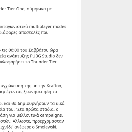
nder Tier One, σύμφωνα με
ι ανταγωνιστικά multiplayer modes
 διάφορες αποστολές που
 τις 06:00 του Σαββάτου ώρα
ρεία ανάπτυξης PUBG Studio δεν
υκλοφορήσει το Thunder Tier
συγχώνευσή της με την Krafton,
orp έχοντας ξεκινήσει ήδη το
ίδι και θα δημιουργήσουν τα δικά
ία του. “Στα πρώτα στάδια, ο
βάση για μελλοντικά campaigns.
ηστών. Άλλωστε, προερχόμασταν
χνίδι” ανέφερε ο Smolewski,