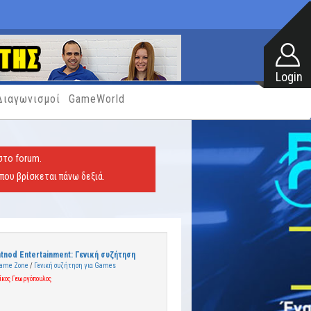
Διαγωνισμοί
GameWorld
στο forum.
που βρίσκεται πάνω δεξιά.
tnod Entertainment: Γενική συζήτηση
ame Zone
/
Γενική συζήτηση για Games
ίκος Γεωργόπουλος
0