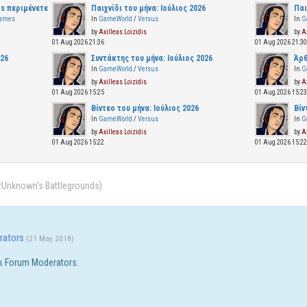
s περιμένετε
Παιχνίδι του μήνα: Ιούλιος 2026
Παι
Games
In
GameWorld
/
Versus
In
G
by
Axilleas Loizidis
by
A
01 Aug 2026 21:36
01 Aug 2026 21:3
026
Συντάκτης του μήνα: Ιούλιος 2026
Άρθ
In
GameWorld
/
Versus
In
G
by
Axilleas Loizidis
by
A
01 Aug 2026 15:25
01 Aug 2026 15:2
Βίντεο του μήνα: Ιούλιος 2026
Βίν
In
GameWorld
/
Versus
In
G
by
Axilleas Loizidis
by
A
01 Aug 2026 15:22
01 Aug 2026 15:2
rUnknown's Battlegrounds)
rators
(21 May 2018)
ι Forum Moderators.