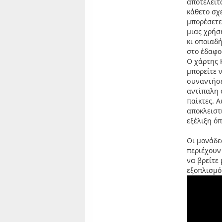
αποτελείτα
κάθετο σχ
μπορέσετε 
μιας χρήσ
κι οποιαδ
στο έδαφο
Ο χάρτης 
μπορείτε 
συναντήσε
αντίπαλη 
παίκτες. Α
αποκλειστ
εξέλιξη όπ
Οι μονάδε
περιέχουν 
να βρείτε
εξοπλισμό