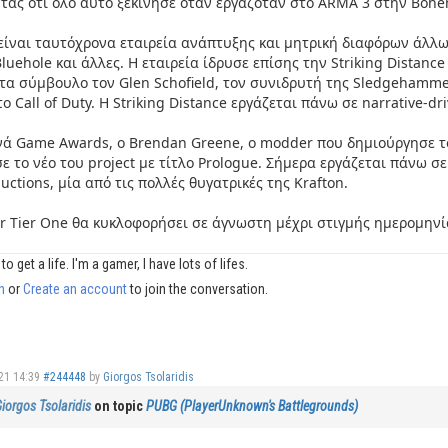
τας ότι όλο αυτό ξεκίνησε όταν εργαζόταν στo ARMA 3 στην Bohem
 είναι ταυτόχρονα εταιρεία ανάπτυξης και μητρική διαφόρων άλλ
Bluehole και άλλες. Η εταιρεία ίδρυσε επίσης την Striking Distance
τα σύμβουλο τον Glen Schofield, τον συνιδρυτή της Sledgehamme
ο Call of Duty. Η Striking Distance εργάζεται πάνω σε narrative-
νά Game Awards, o Brendan Greene, o modder που δημιούργησε το
ε το νέο του project με τίτλο Prologue. Σήμερα εργάζεται πάνω σ
ctions, μία από τις πολλές θυγατρικές της Krafton.
r Tier One θα κυκλοφορήσει σε άγνωστη μέχρι στιγμής ημερομηνί
to get a life. I'm a gamer, I have lots of lifes.
n
or
Create an account
to join the conversation.
21 14:39
#244448
by
Giorgos Tsolaridis
iorgos Tsolaridis
on topic
PUBG (PlayerUnknown's Battlegrounds)