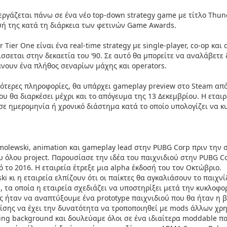
 εργάζεται πάνω σε ένα νέο top-down strategy game με τίτλο Thu
ή της κατά τη διάρκεια των φετινών Game Awards.
 Tier One είναι ένα real-time strategy με single-player, co-op κα
ίσσεται στην δεκαετία του ‘90. Σε αυτό θα μπορείτε να αναλάβετε
νουν ένα πλήθος σεναρίων μάχης και operators.
σότερες πληροφορίες, θα υπάρχει gameplay preview στο Steam από
ου θα διαρκέσει μέχρι και το απόγευμα της 13 Δεκεμβρίου. Η εται
σε ημερομηνία ή χρονικό διάστημα κατά το οποίο υπολογίζει να κ
molewski, animation και gameplay lead στην PUBG Corp πριν την 
ου όλου project. Παρουσίασε την ιδέα του παιχνιδιού στην PUBG C
ό το 2016. Η εταιρεία έτρεξε μια alpha έκδοσή του τον Οκτώβριο.
i κι η εταιρεία ελπίζουν ότι οι παίκτες θα αγκαλιάσουν το παιχν
 τα οποία η εταιρεία σχεδιάζει να υποστηρίξει μετά την κυκλοφορ
ς ήταν να αναπτύξουμε ένα prototype παιχνιδιού που θα ήταν η 
ίσης να έχει την δυνατότητα να τροποποιηθεί με mods άλλων χρ
ng background και δουλεύαμε όλοι σε ένα ιδιαίτερα moddable παι