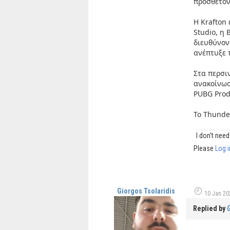
προσθέτον
Η Krafton
Studio, η 
διευθύνον
ανέπτυξε τ
Στα περσι
ανακοίνωσ
PUBG Produ
To Thunde
I don't need 
Please
Log i
Giorgos Tsolaridis
10 Jan 20
Replied by
G