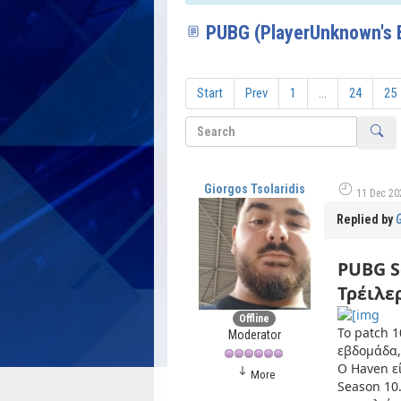
PUBG (PlayerUnknown's B
Start
Prev
1
...
24
25
Giorgos Tsolaridis
11 Dec 20
Replied by
G
PUBG S
Τρέιλερ
Offline
To patch 1
Moderator
εβδομάδα,
Ο Haven ε
More
Season 10