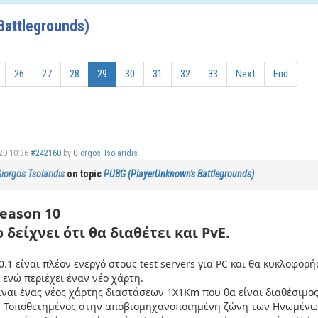
attlegrounds)
26
27
28
29
30
31
32
33
Next
End
20 10:36
#242160
by
Giorgos Tsolaridis
iorgos Tsolaridis
on topic
PUBG (PlayerUnknown's Battlegrounds)
eason 10
 δείχνει ότι θα διαθέτει και PvE.
0.1 είναι πλέον ενεργό στους test servers για PC και θα κυκλοφορ
 ενώ περιέχει έναν νέο χάρτη.
ίναι ένας νέος χάρτης διαστάσεων 1Χ1Km που θα είναι διαθέσιμος
. Τοποθετημένος στην αποβιομηχανοποιημένη ζώνη των Ηνωμένων