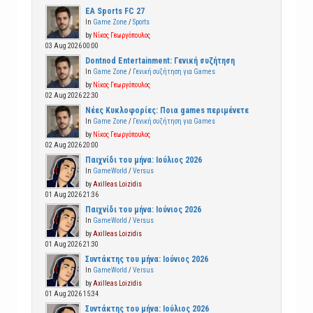
EA Sports FC 27
In
Game Zone
/
Sports
by
Νίκος Γεωργόπουλος
03 Aug 2026 00:00
Dontnod Entertainment: Γενική συζήτηση
In
Game Zone
/
Γενική συζήτηση για Games
by
Νίκος Γεωργόπουλος
02 Aug 2026 22:30
Νέες Κυκλοφορίες: Ποια games περιμένετε
In
Game Zone
/
Γενική συζήτηση για Games
by
Νίκος Γεωργόπουλος
02 Aug 2026 20:00
Παιχνίδι του μήνα: Ιούλιος 2026
In
GameWorld
/
Versus
by
Axilleas Loizidis
01 Aug 2026 21:36
Παιχνίδι του μήνα: Ιούνιος 2026
In
GameWorld
/
Versus
by
Axilleas Loizidis
01 Aug 2026 21:30
Συντάκτης του μήνα: Ιούνιος 2026
In
GameWorld
/
Versus
by
Axilleas Loizidis
01 Aug 2026 15:34
Συντάκτης του μήνα: Ιούλιος 2026