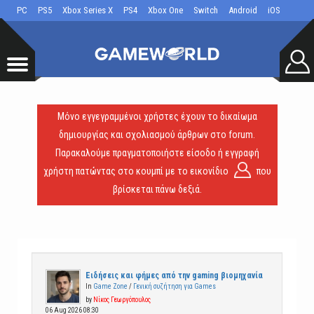
PC
PS5
Xbox Series X
PS4
Xbox One
Switch
Android
iOS
Μόνο εγγεγραμμένοι χρήστες έχουν το δικαίωμα
δημιουργίας και σχολιασμού άρθρων στο forum.
Παρακαλούμε πραγματοποιήστε είσοδο ή εγγραφή
χρήστη πατώντας στο κουμπί με το εικονίδιο
που
βρίσκεται πάνω δεξιά.
Ειδήσεις και φήμες από την gaming βιομηχανία
In
Game Zone
/
Γενική συζήτηση για Games
by
Νίκος Γεωργόπουλος
06 Aug 2026 08:30