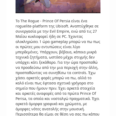
Το The Rogue - Prince Of Persia είναι ένα
roguelite-platform της Ubisoft. Αναπτύχθηκε σε
συνεργασία με την Evil Empire, ενώ από τις 27
Μαΐου κυκλοφορεί ήδη σε PC. Έχοντας
ολοκληρώσει 1 ώρα gameplay μπορώ να πω πως
οι πρώτες μου εντυπώσεις είναι λίγο
μπερδεμένες. Υπάρχουν, βέβαια, κάποια μικρά
τεχνικά ζητήματα, ωστόσο μέχρι στιγμής δεν
υπάρχει κάτι ξεκάθαρο. Για την ώρα προσπαθώ
να προοδεύσω από την μια περιοχή στην άλλη,
προσπαθώντας να συνηθίσω τα controls. Έχω
χάσει αρκετές φορές μπορώ να πω, αλλά το
καλό είναι πως έφτασα σχετικά γρήγορα στο
σημείο που ήμουν πριν. Έχει αρκετά στοιχεία
και αρκετές αναφορές από τα πρώτα Prince Of
Perisa, τα οποία και νοσταλγώ πραγματικά. Έχει
αρκετά όμορφα γραφικά και χρώματα, με
όμορφες νότες ανατολής στην μουσική.
Περισσότερα θα είμαι σε θέση να σας πω κάπου