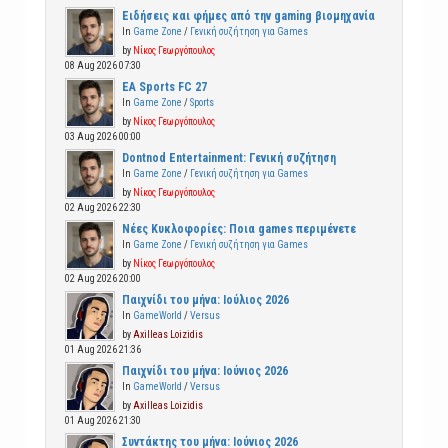
Ειδήσεις και φήμες από την gaming βιομηχανία
In
Game Zone
/
Γενική συζήτηση για Games
by
Νίκος Γεωργόπουλος
08 Aug 2026 07:30
EA Sports FC 27
In
Game Zone
/
Sports
by
Νίκος Γεωργόπουλος
03 Aug 2026 00:00
Dontnod Entertainment: Γενική συζήτηση
In
Game Zone
/
Γενική συζήτηση για Games
by
Νίκος Γεωργόπουλος
02 Aug 2026 22:30
Νέες Κυκλοφορίες: Ποια games περιμένετε
In
Game Zone
/
Γενική συζήτηση για Games
by
Νίκος Γεωργόπουλος
02 Aug 2026 20:00
Παιχνίδι του μήνα: Ιούλιος 2026
In
GameWorld
/
Versus
by
Axilleas Loizidis
01 Aug 2026 21:36
Παιχνίδι του μήνα: Ιούνιος 2026
In
GameWorld
/
Versus
by
Axilleas Loizidis
01 Aug 2026 21:30
Συντάκτης του μήνα: Ιούνιος 2026