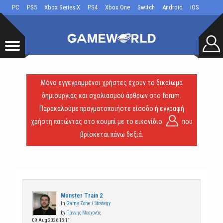
PC
PS5
Xbox Series X
PS4
Xbox One
Switch
Android
iOS
Μόνο εγγεγραμμένοι χρήστες έχουν το δικαίωμα
δημιουργίας και σχολιασμού άρθρων στο forum.
Παρακαλούμε πραγματοποιήστε είσοδο ή εγγραφή
χρήστη πατώντας στο κουμπί με το εικονίδιο
που
βρίσκεται πάνω δεξιά.
Monster Train 2
In
Game Zone
/
Strategy
by
Γιάννης Μοσχονάς
09 Aug 2026 13:11