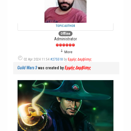
TOPIC AUTHOR
Offline
Administrator
More
02 Apr 2024 11:54
#275518
by
Ερμής Δερβίσης
Guild Wars 3
was created by
Ερμής Δερβίσης