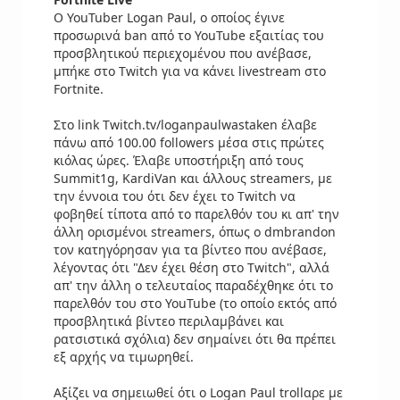
Ο YouTuber Logan Paul, ο οποίος έγινε
προσωρινά ban από το YouTube εξαιτίας του
προσβλητικού περιεχομένου που ανέβασε,
μπήκε στο Twitch για να κάνει livestream στο
Fortnite.
Στο link Twitch.tv/loganpaulwastaken έλαβε
πάνω από 100.00 followers μέσα στις πρώτες
κιόλας ώρες. Έλαβε υποστήριξη από τους
Summit1g, KardiVan και άλλους streamers, με
την έννοια του ότι δεν έχει το Twitch να
φοβηθεί τίποτα από το παρελθόν του κι απ' την
άλλη ορισμένοι streamers, όπως ο dmbrandon
τον κατηγόρησαν για τα βίντεο που ανέβασε,
λέγοντας ότι "Δεν έχει θέση στο Twitch", αλλά
απ' την άλλη ο τελευταίος παραδέχθηκε ότι το
παρελθόν του στο YouTube (το οποίο εκτός από
προσβλητικά βίντεο περιλαμβάνει και
ρατσιστικά σχόλια) δεν σημαίνει ότι θα πρέπει
εξ αρχής να τιμωρηθεί.
Αξίζει να σημειωθεί ότι ο Logan Paul trollαρε με