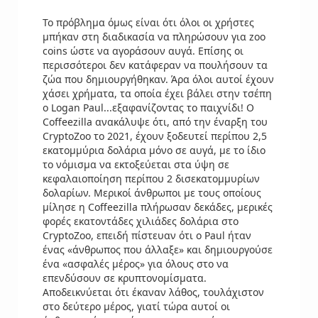
Το πρόβλημα όμως είναι ότι όλοι οι χρήστες
μπήκαν στη διαδικασία να πληρώσουν για zoo
coins ώστε να αγοράσουν αυγά. Επίσης οι
περισσότεροι δεν κατάφεραν να πουλήσουν τα
ζώα που δημιουργήθηκαν. Άρα όλοι αυτοί έχουν
χάσει χρήματα, τα οποία έχει βάλει στην τσέπη
ο Logan Paul...εξαφανίζοντας το παιχνίδι! Ο
Coffeezilla ανακάλυψε ότι, από την έναρξη του
CryptoZoo το 2021, έχουν ξοδευτεί περίπου 2,5
εκατομμύρια δολάρια μόνο σε αυγά, με το ίδιο
το νόμισμα να εκτοξεύεται στα ύψη σε
κεφαλαιοποίηση περίπου 2 δισεκατομμυρίων
δολαρίων. Μερικοί άνθρωποι με τους οποίους
μίλησε η Coffeezilla πλήρωσαν δεκάδες, μερικές
φορές εκατοντάδες χιλιάδες δολάρια στο
CryptoZoo, επειδή πίστευαν ότι ο Paul ήταν
ένας «άνθρωπος που άλλαξε» και δημιουργούσε
ένα «ασφαλές μέρος» για όλους στο να
επενδύσουν σε κρυπτονομίσματα.
Αποδεικνύεται ότι έκαναν λάθος, τουλάχιστον
στο δεύτερο μέρος, γιατί τώρα αυτοί οι