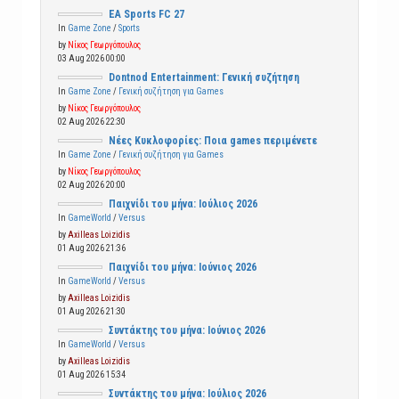
EA Sports FC 27
In
Game Zone
/
Sports
by
Νίκος Γεωργόπουλος
03 Aug 2026 00:00
Dontnod Entertainment: Γενική συζήτηση
In
Game Zone
/
Γενική συζήτηση για Games
by
Νίκος Γεωργόπουλος
02 Aug 2026 22:30
Νέες Κυκλοφορίες: Ποια games περιμένετε
In
Game Zone
/
Γενική συζήτηση για Games
by
Νίκος Γεωργόπουλος
02 Aug 2026 20:00
Παιχνίδι του μήνα: Ιούλιος 2026
In
GameWorld
/
Versus
by
Axilleas Loizidis
01 Aug 2026 21:36
Παιχνίδι του μήνα: Ιούνιος 2026
In
GameWorld
/
Versus
by
Axilleas Loizidis
01 Aug 2026 21:30
Συντάκτης του μήνα: Ιούνιος 2026
In
GameWorld
/
Versus
by
Axilleas Loizidis
01 Aug 2026 15:34
Συντάκτης του μήνα: Ιούλιος 2026