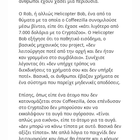
άνθρωποι έχουν χάσει μια περιουσία.
Ο Rob, ή αλλιώς Helicopter Bob, ένα από τα
θύματα με τα οποία ο Coffeezilla συνομιλούσε
μέσω βίντεο, είπε ότι έχασε «κάτι λιγότερο από
7.000 δολάρια με το CryptoZoo». Ο Helicopter
Bob εξήγησε ότι το παθητικό εισόδημα, ο
βασικός μηχανικός του project, «δεν
λειτούργησε ποτέ από την αρχή και δεν ήταν
καν γραμμένο στο συμβόλαιο». Συνέχισε
λέγοντας ότι «δεν υπήρχε τρόπος να
διεκδικήσεις τα χρήματά σου και δεν υπήρξε
ποτέ». Βασικά, οι άνθρωποι έβαζαν χρήματα σε
ένα σύστημα που παρείχε μηδενικές αποδόσεις.
Επίσης, όπως είπε ένα άτομο που δεν
κατονομάζεται στον Coffeezilla, όσοι επένδυσαν
στο CryptoZoo δεν μπορούσαν καν να
εκκολάψουν τα αυγά που αγόρασαν. «Είναι
απλώς μια εικόνα», είπε το άτομο για τα αυγά.
«Δεν μπορώ να κάνω τίποτα με αυτό. Βασικά δεν
αξίζει τίποτα». Με απλά λόγια το παιχνίδι δεν
λειτουργούσε καν όπως θα έπρεπε και ο κόσμος