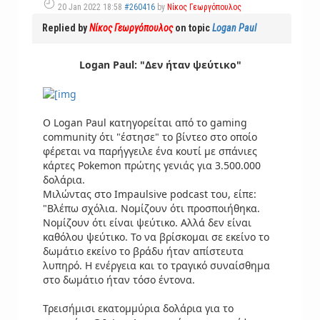
20 Jan 2022 18:58
#260416
by
Νίκος Γεωργόπουλος
Replied by
Νίκος Γεωργόπουλος
on topic
Logan Paul
Logan Paul: "Δεν ήταν ψεύτικο"
Ο Logan Paul κατηγορείται από το gaming
community ότι "έστησε" το βίντεο στο οποίο
φέρεται να παρήγγειλε ένα κουτί με σπάνιες
κάρτες Pokemon πρώτης γενιάς για 3.500.000
δολάρια.
Μιλώντας στο Impaulsive podcast του, είπε:
"Βλέπω σχόλια. Νομίζουν ότι προσποιήθηκα.
Νομίζουν ότι είναι ψεύτικο. Αλλά δεν είναι
καθόλου ψεύτικο. Το να βρίσκομαι σε εκείνο το
δωμάτιο εκείνο το βράδυ ήταν απίστευτα
λυπηρό. Η ενέργεια και το τραγικό συναίσθημα
στο δωμάτιο ήταν τόσο έντονα.
Τρεισήμισι εκατομμύρια δολάρια για το