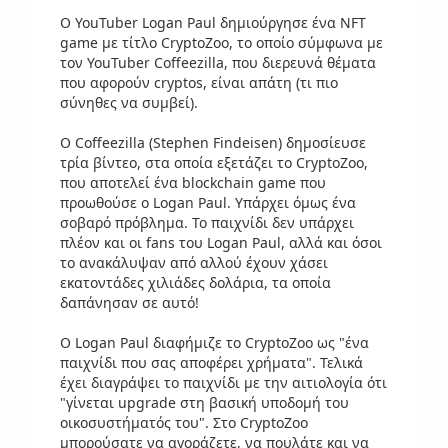
O YouTuber Logan Paul δημιούργησε ένα NFT
game με τίτλο CryptoZoo, το οποίο σύμφωνα με
τον YouTuber Coffeezilla, που διερευνά θέματα
που αφορούν cryptos, είναι απάτη (τι πιο
σύνηθες να συμβεί).
Ο Coffeezilla (Stephen Findeisen) δημοσίευσε
τρία βίντεο, στα οποία εξετάζει το CryptoZoo,
που αποτελεί ένα blockchain game που
προωθούσε ο Logan Paul. Υπάρχει όμως ένα
σοβαρό πρόβλημα. Το παιχνίδι δεν υπάρχει
πλέον και οι fans του Logan Paul, αλλά και όσοι
το ανακάλυψαν από αλλού έχουν χάσει
εκατοντάδες χιλιάδες δολάρια, τα οποία
δαπάνησαν σε αυτό!
Ο Logan Paul διαφήμιζε το CryptoZoo ως "ένα
παιχνίδι που σας αποφέρει χρήματα". Τελικά
έχει διαγράψει το παιχνίδι με την αιτιολογία ότι
"γίνεται upgrade στη βασική υποδομή του
οικοσυστήματός του". Στο CryptoZoo
μπορούσατε να αγοράζετε, να πουλάτε και να