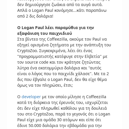
δεν δημιούργησε ζωάκια από τα αυγά αυτά.
Απλά ο Logan Paul κονόμησε...κάτι παραπάνω
από 2 δις δολάρια!
Ο Logan Paul λέει παραμύθια για την
εξαφάνιση του παιχνιδιού
Στα βίντεο της Coffeezilla, ακούμε τον Paul να
εξηγεί ορισμένα ζητήματα με την ανάπτυξη του
CryptoZoo. Συγκεκριμένα, λέει ότι ένας
"προγραμματιστής κατέφυγε στην Ελβετία" με
τον source code και τον κράτησε ζητώντας
λύτρα ένα εκατομμύριο δολάρια και "αυτός
είναι ο λόγος που το παιχνίδι χάλασε". Με τα 2
δις που έβγαλε ο Logan Paul, δεν θα είχε θέμα
όμως να τον πληρώσει, έτσι;
Ο
developer
με τον οποίο μίλησε η Coffeezilla
κατά τη διάρκεια της έρευνάς του, ισχυρίζεται
ότι δεν είχε πληρωθεί καθόλου για τη δουλειά
του στο CryptoZoo, παρά το γεγονός ότι ο Logan
Paul είχε μια ομάδα 30 ατόμων και είπε ότι
έδινε 50.000 δολάρια την εβδομάδα για την