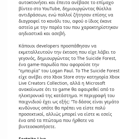
αυτοκτονήσει και έπειτα ανέβασε το επίμαχο
βίντεο στο YouTube, δημιουργώντας θύελλα
αντιδράσεων, ενώ πολλοί ζήτησαν επίσης να
διαγραφεί το κανάλι του, αφού ο ίδιος έκανε
αστεία με την παρέα του που χαρακτηρίστηκαν
αηδιαστικά και ασεβή.
Κάποιοι developers προσπάθησαν να
εκμεταλλευτούν την έκταση που είχε λάβει το
γεγονός, δημιουργώντας το The Suicide Forest,
ένα game-παρωδία που αφορούσε την
“εμπειρία” του Logan Paul. Το The Suicide Forest
είχε ανέβει στο Xbox Store στην κατηγορία Xbox
Live Creators Collection, αλλά η Microsoft
ανακοίνωσε ότι το game θα αφαιρεθεί από το
ηλεκτρονικό της κατάστημα. Η περιγραφή του
παιχνιδιού έχει ως εξής: “Το δάσος είναι γεμάτο
κινδύνους οπότε θα πρέπει να είστε πολύ
προσεκτικοί, αλλιώς μπορεί να είστε κι εσείς
ένα από τα πτώταμα που ήρθατε να
βιντεοσκοπήσετε.
Fortnite Live