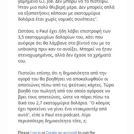
γαμημένο G.I. Joe. Δεν μπορώ να το πιστέψω.
Ήταν μια πολύ θλιβερή μέρα. Δεν μπορείς απλά
να εξαπατήσεις κάποιον με εκατομμύρια
δολάρια έτσι χωρίς νομικές συνέπειες".
Ωστόσο, ο Paul έχει ήδη λάβει επιστροφή των
3,5 εκατομμυρίων δολαρίων του, κάτι που
ανέφερε ότι θα λάμβανε στο βίντεό του με το
unboxing πριν καν το ανοίξει. Μπορεί να ήταν
στεναχωρημένος, αλλά δεν έχασε τα χρήματά
του.
Πιστεύει επίσης ότι η δημοσιότητα από την
αγορά του θα βοηθήσει να αποκαλυφθούν οι
απατεώνες πίσω από τις ψεύτικες κάρτες. Τώρα
βοηθά τον πωλητή από τον οποίο αγόρασε να
βρει τους απατεώνες, ώστε να πάρει πίσω τα
δικά του 2,7 εκατομμύρια δολάρια. "Ο κόσμος
έχει προτείνει να γίνει ένα ντοκιμαντέρ από
αυτό", είπε ο Paul στο podcast. Λίγο
περισσότερη δημοσιότητα τότε, ε;
Please
Log in
or
Create an account
to join the