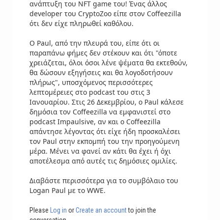
ανάπτυξη του NFT game του! Ένας άλλος
developer του CryptoZoo είπε στον Coffeezilla
ότι δεν είχε πληρωθεί καθόλου.
Ο Paul, από την πλευρά του, είπε ότι οι
παραπάνω φήμες δεν στέκουν και ότι "όποτε
χρειάζεται, όλοι όσοι λένε ψέματα θα εκτεθούν,
θα δώσουν εξηγήσεις και θα λογοδοτήσουν
πλήρως", υποσχόμενος περισσότερες
λεπτομέρειες στο podcast του στις 3
Ιανουαρίου. Στις 26 Δεκεμβρίου, ο Paul κάλεσε
δημόσια τον Coffeezilla να εμφανιστεί στο
podcast Impaulsive, αν και ο Coffeezilla
απάντησε λέγοντας ότι είχε ήδη προσκαλέσει
τον Paul στην εκπομπή του την προηγούμενη
μέρα. Μένει να φανεί αν κάτι θα έχει ή όχι
αποτέλεσμα από αυτές τις δημόσιες ομιλίες.
Διαβάστε περισσότερα για το συμβόλαιο του
Logan Paul με το WWE.
Please
Log in
or
Create an account
to join the
conversation.