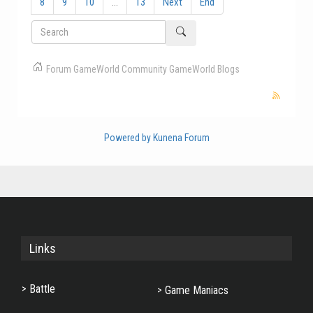
8
9
10
...
13
Next
End
Forum
GameWorld
Community
GameWorld Blogs
Powered by
Kunena Forum
Links
Battle
Game Maniacs