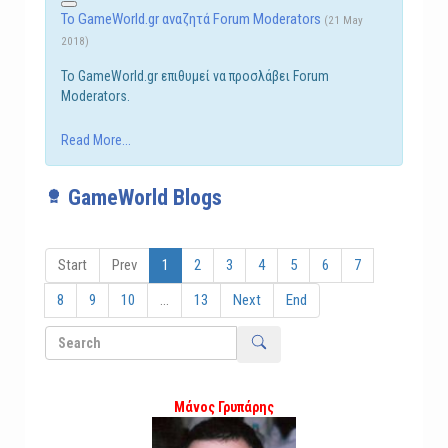
Το GameWorld.gr αναζητά Forum Moderators
(21 May
2018)
Το GameWorld.gr επιθυμεί να προσλάβει Forum
Moderators.
Read More...
GameWorld Blogs
Start
Prev
1
2
3
4
5
6
7
8
9
10
...
13
Next
End
Μάνος Γρυπάρης