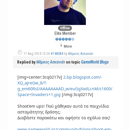
Offline
Elite Member
More
17 Aug 2014 15:26
#148084
by
Μάρκος Ασκανιάν
Replied by
Μάρκος Ασκανιάν
on topic
GameWorld Blogs
[img=center:3cq0217v]
2.bp.blogspot.com/-
XQ_aJreGw_8/T-
g_em60RsI/AAAAAAAAD_w/euGgXxdLcnM/s1600/
Space+Invaders+1.jpg
[/img:3cq0217v]
Shoot'em ups! Πού χάθηκαν αυτά τα παιχνίδια
ασταμάτητης δράσης;
Διαβάστε παρακάτω και αφήστε τα σχόλια σας!
www.gameworld.gr/community/blogs/shoot-em-