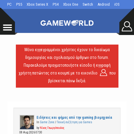
PC
PS5
Xbox Series X
PS4
Xbox One
Switch
Android
iOS
Μόνο εγγεγραμμένοι χρήστες έχουν το δικαίωμα
δημιουργίας και σχολιασμού άρθρων στο forum.
Παρακαλούμε πραγματοποιήστε είσοδο ή εγγραφή
χρήστη πατώντας στο κουμπί με το εικονίδιο
που
βρίσκεται πάνω δεξιά.
Ειδήσεις και φήμες από την gaming βιομηχανία
In
Game Zone
/
Γενική συζήτηση για Games
by
Νίκος Γεωργόπουλος
08 Aug 2026 07:30