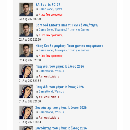
EA Sports FC 27
In
Game Zone
/
Sports
by
Νίκος Γεωργόπουλος
03 Aug 2026 00:00
Dontnod Entertainment: Γενική συζήτηση
In
Game Zone
/
Γενική συζήτηση για Games
by
Νίκος Γεωργόπουλος
02 Aug 2026 22:30
Νέες Κυκλοφορίες: Ποια games περιμένετε
In
Game Zone
/
Γενική συζήτηση για Games
by
Νίκος Γεωργόπουλος
02 Aug 2026 20:00
Παιχνίδι του μήνα: Ιούλιος 2026
In
GameWorld
/
Versus
by
Axilleas Loizidis
01 Aug 2026 21:36
Παιχνίδι του μήνα: Ιούνιος 2026
In
GameWorld
/
Versus
by
Axilleas Loizidis
01 Aug 2026 21:30
Συντάκτης του μήνα: Ιούνιος 2026
In
GameWorld
/
Versus
by
Axilleas Loizidis
01 Aug 2026 15:34
Συντάκτης του μήνα: Ιούλιος 2026