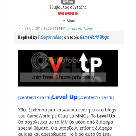
Offline
Σύμβουλος σύνταξης
More
23 Oct 2013 16:26
#134441
by
Γιώργος Λόλας
Replied by
Γιώργος Λόλας
on topic
GameWorld Blogs
Level Up
[center:1xlra7f6]
[/center:1xlra7f6]
Χθες ξεκίνησα μια καινούρια ενότητα στα blogs
του GameWorld με θέμα τα MMOs. Το
Level Up
θα ασχολείται με τα MMOs μέσα από διάφορα
special θέματα. Θα υπάρξουν επίσης διάφορα
guides και αφιερώματα. Το blog αυτό θα έχει