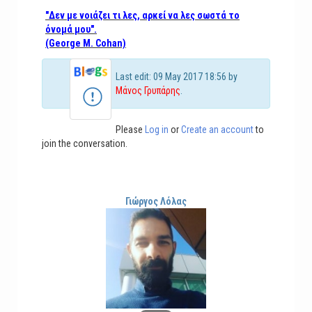
"Δεν με νοιάζει τι λες, αρκεί να λες σωστά το
όνομά μου".
(George M. Cohan)
Last edit: 09 May 2017 18:56 by
Μάνος Γρυπάρης
.
Please
Log in
or
Create an account
to
join the conversation.
Γιώργος Λόλας