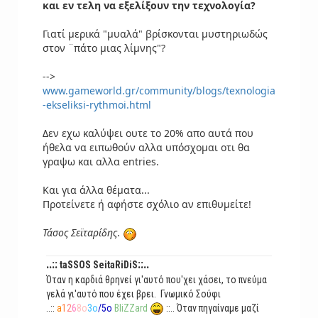
και εν τελη να εξελίξουν την τεχνολογία?
Γιατί μερικά "μυαλά" βρίσκονται μυστηριωδώς
στον ¨πάτο μιας λίμνης"?
-->
www.gameworld.gr/community/blogs/texnologia
-ekseliksi-rythmoi.html
Δεν εχω καλύψει ουτε το 20% απο αυτά που
ήθελα να ειπωθούν αλλα υπόσχομαι οτι θα
γραψω και αλλα entries.
Και για άλλα θέματα...
Προτείνετε ή αφήστε σχόλιο αν επιθυμείτε!
Τάσος Σεϊταρίδης
.
..::
::..
taSSOS SeitaRiDiS
Όταν η καρδιά θρηνεί γι'αυτό που'χει χάσει, το πνεύμα
γελά γι'αυτό που έχει βρει. Γνωμικό Σούφι
..::
a
1
2
6
8ο
3ο
/5ο
ΒliZZard
::.. Όταν πηγαίναμε μαζί