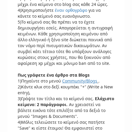
μέχρι ένα κείμενο στο blog σας κάθε 24 ώρες.
4)Χρησιμοποιήστε
έναν ορθογράφο
για να
κάνετε το κείμενό σας ευανάγνωστο.
5)Το κείμενό σας θα πρέπει να το έχετε
δημιουργήσει εσείς. Απαγορεύεται η αντιγραφή
κειμένων. Κάθε χρησιμοποίηση κειμένου από
άλλο ελληνικό ή ξένο site διώκεται ποινικά από
τον νόμο περί πνευματικών δικαιωμάτων. Αν
συμβεί κάτι τέτοιο τότε θα υπάρξουν ανάλογες
κυρώσεις στους χρήστες, που θα ξεκινούν από
αφαίρεση xp μέχρι και μόνιμο ban από το site.
Πως γράφετε ένα άρθρο στα Blogs
1)Πηγαίντε στο μενού
Community/Blogs
.
2)Κάντε κλικ στο δεξί κουμπάκι "+" (Write a New
entry),
3)Γράψτε τον τίτλο και το κείμενό σας.
Ελάχιστο
κείμενο: 2 παράγραφοι
. Αν χρειαστεί να
βάλετε εικόνα τότε επιλέξτε από τα δεξιά το
μενού "Images & Documents".
4)Μόλις τελειώσετε το κείμενό σας πατήστε
"Save" κι είστε έτοιμοι! Θα εμφανιστεί στο