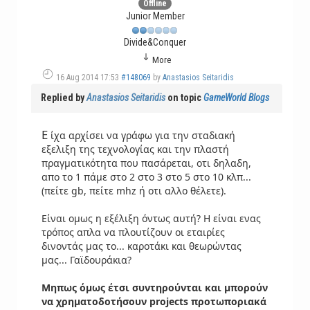
Offline
Junior Member
Divide&Conquer
More
16 Aug 2014 17:53
#148069
by
Anastasios Seitaridis
Replied by
Anastasios Seitaridis
on topic
GameWorld Blogs
Ε
ίχα αρχίσει να γράφω για την σταδιακή
εξελιξη της τεχνολογίας και την πλαστή
πραγματικότητα που πασάρεται, οτι δηλαδη,
απο το 1 πάμε στο 2 στο 3 στο 5 στο 10 κλπ...
(πείτε gb, πείτε mhz ή οτι αλλο θέλετε).
Είναι ομως η εξέλιξη όντως αυτή? Η είναι ενας
τρόπος απλα να πλουτίζουν οι εταιρίες
δινοντάς μας το... καροτάκι και θεωρώντας
μας... Γαϊδουράκια?
Μηπως όμως έτσι συντηρούνται και μπορούν
να χρηματοδοτήσουν prοjects προτωποριακά