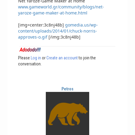
Net Yaroze-Game Maker at Home
www.gameworld.gr/community/blogs/net-
yaroze-game-maker-at-home.html
[img=center:3c8nj48b]
gomedia.us/wp-
content/uploads/2014/01/chuck-norris-
approves-o.gif
[/img:3c8nj48b]
A
d
o
d
o
d
o
!
!
!
Please
Log in
or
Create an account
to join the
conversation.
Petros