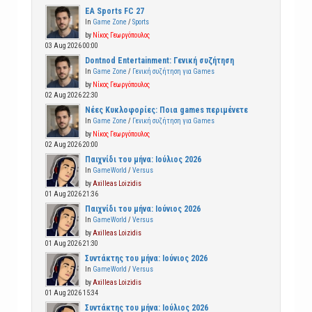
EA Sports FC 27
In
Game Zone
/
Sports
by
Νίκος Γεωργόπουλος
03 Aug 2026 00:00
Dontnod Entertainment: Γενική συζήτηση
In
Game Zone
/
Γενική συζήτηση για Games
by
Νίκος Γεωργόπουλος
02 Aug 2026 22:30
Νέες Κυκλοφορίες: Ποια games περιμένετε
In
Game Zone
/
Γενική συζήτηση για Games
by
Νίκος Γεωργόπουλος
02 Aug 2026 20:00
Παιχνίδι του μήνα: Ιούλιος 2026
In
GameWorld
/
Versus
by
Axilleas Loizidis
01 Aug 2026 21:36
Παιχνίδι του μήνα: Ιούνιος 2026
In
GameWorld
/
Versus
by
Axilleas Loizidis
01 Aug 2026 21:30
Συντάκτης του μήνα: Ιούνιος 2026
In
GameWorld
/
Versus
by
Axilleas Loizidis
01 Aug 2026 15:34
Συντάκτης του μήνα: Ιούλιος 2026