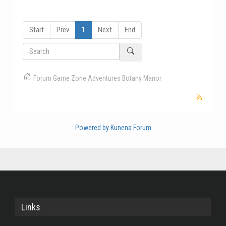
Start
Prev
1
Next
End
Forum
Game Zone
Adventures
Botany Manor
Powered by
Kunena Forum
Links