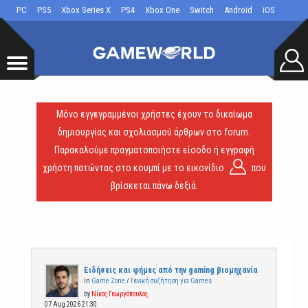
PC
PS5
Xbox Series X
PS4
Xbox One
Switch
Android
iOS
Μόνο εγγεγραμμένοι χρήστες έχουν το δικαίωμα
δημιουργίας και σχολιασμού άρθρων στο forum.
Παρακαλούμε πραγματοποιήστε είσοδο ή εγγραφή
χρήστη πατώντας στο κουμπί με το εικονίδιο
που
βρίσκεται πάνω δεξιά.
Ειδήσεις και φήμες από την gaming βιομηχανία
In
Game Zone
/
Γενική συζήτηση για Games
by
Νίκος Γεωργόπουλος
07 Aug 2026 21:30