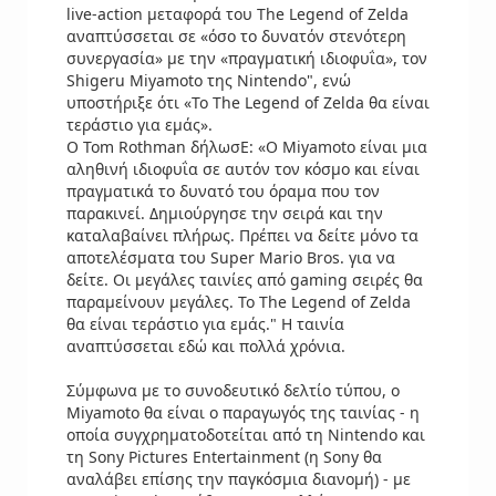
live-action μεταφορά του The Legend of Zelda
αναπτύσσεται σε «όσο το δυνατόν στενότερη
συνεργασία» με την «πραγματική ιδιοφυΐα», τον
Shigeru Miyamoto της Nintendo", ενώ
υποστήριξε ότι «Το The Legend of Zelda θα είναι
τεράστιο για εμάς».
O Tom Rothman δήλωσΕ: «Ο Miyamoto είναι μια
αληθινή ιδιοφυΐα σε αυτόν τον κόσμο και είναι
πραγματικά το δυνατό του όραμα που τον
παρακινεί. Δημιούργησε την σειρά και την
καταλαβαίνει πλήρως. Πρέπει να δείτε μόνο τα
αποτελέσματα του Super Mario Bros. για να
δείτε. Οι μεγάλες ταινίες από gaming σειρές θα
παραμείνουν μεγάλες. Το The Legend of Zelda
θα είναι τεράστιο για εμάς." Η ταινία
αναπτύσσεται εδώ και πολλά χρόνια.
Σύμφωνα με το συνοδευτικό δελτίο τύπου, ο
Miyamoto θα είναι ο παραγωγός της ταινίας - η
οποία συγχρηματοδοτείται από τη Nintendo και
τη Sony Pictures Entertainment (η Sony θα
αναλάβει επίσης την παγκόσμια διανομή) - με