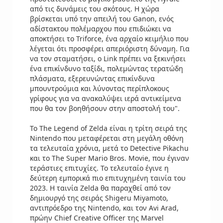
από τις δυνάμεις του σκότους. Η χώρα
βρίσκεται υπό την απειλή του Ganon, ενός
αδίστακτου πολέμαρχου που επιδιώκει να
αποκτήσει τo Triforce, ένα αρχαίο κειμήλιο που
λέγεται ότι προσφέρει απεριόριστη δύναμη. Για
να τον σταματήσει, ο Link πρέπει να ξεκινήσει
ένα επικίνδυνο ταξίδι, πολεμώντας τερατώδη
πλάσματα, εξερευνώντας επικίνδυνα
μπουντρούμια και λύνοντας περίπλοκους
γρίφους για να ανακαλύψει ιερά αντικείμενα
που θα τον βοηθήσουν στην αποστολή του".
Το The Legend of Zelda είναι η τρίτη σειρά της
Nintendo που μεταφέρεται στη μεγάλη οθόνη
τα τελευταία χρόνια, μετά το Detective Pikachu
και το The Super Mario Bros. Movie, που έγιναν
τεράστιες επιτυχίες. Το τελευταίο έγινε η
δεύτερη εμπορικά πιο επιτυχημένη ταινία του
2023. Η ταινία Zelda θα παραχθεί από τον
δημιουργό της σειράς Shigeru Miyamoto,
αντιπρόεδρο της Nintendo, και τον Avi Arad,
πρώην Chief Creative Officer της Marvel