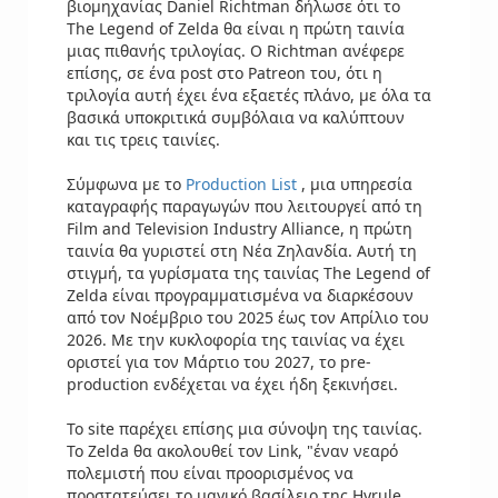
βιομηχανίας Daniel Richtman δήλωσε ότι το
The Legend of Zelda θα είναι η πρώτη ταινία
μιας πιθανής τριλογίας. Ο Richtman ανέφερε
επίσης, σε ένα post στο Patreon του, ότι η
τριλογία αυτή έχει ένα εξαετές πλάνο, με όλα τα
βασικά υποκριτικά συμβόλαια να καλύπτουν
και τις τρεις ταινίες.
Σύμφωνα με το
Production List
, μια υπηρεσία
καταγραφής παραγωγών που λειτουργεί από τη
Film and Television Industry Alliance, η πρώτη
ταινία θα γυριστεί στη Νέα Ζηλανδία. Αυτή τη
στιγμή, τα γυρίσματα της ταινίας The Legend of
Zelda είναι προγραμματισμένα να διαρκέσουν
από τον Νοέμβριο του 2025 έως τον Απρίλιο του
2026. Με την κυκλοφορία της ταινίας να έχει
οριστεί για τον Μάρτιο του 2027, το pre-
production ενδέχεται να έχει ήδη ξεκινήσει.
Το site παρέχει επίσης μια σύνοψη της ταινίας.
Το Zelda θα ακολουθεί τον Link, "έναν νεαρό
πολεμιστή που είναι προορισμένος να
προστατεύσει το μαγικό βασίλειο της Hyrule