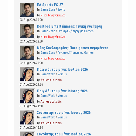
EA Sports FC 27
In
Game Zone
/
Sports
by
Νίκος Γεωργόπουλος
03 Aug 2026 00:00
Dontnod Entertainment: Γενική συζήτηση
In
Game Zone
/
Γενική συζήτηση για Games
by
Νίκος Γεωργόπουλος
02 Aug 2026 22:30
Νέες Κυκλοφορίες: Ποια games περιμένετε
In
Game Zone
/
Γενική συζήτηση για Games
by
Νίκος Γεωργόπουλος
02 Aug 2026 20:00
Παιχνίδι του μήνα: Ιούλιος 2026
In
GameWorld
/
Versus
by
Axilleas Loizidis
01 Aug 2026 21:36
Παιχνίδι του μήνα: Ιούνιος 2026
In
GameWorld
/
Versus
by
Axilleas Loizidis
01 Aug 2026 21:30
Συντάκτης του μήνα: Ιούνιος 2026
In
GameWorld
/
Versus
by
Axilleas Loizidis
01 Aug 2026 15:34
Συντάκτης του μήνα: Ιούλιος 2026