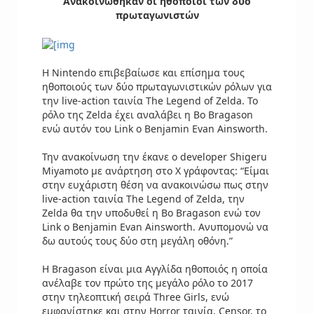
Ανακοινώθηκαν οι ηθοποιοί των δύο
πρωταγωνιστών
Η Nintendo επιβεβαίωσε και επίσημα τους
ηθοποιούς των δύο πρωταγωνιστικών ρόλων για
την live-action ταινία The Legend of Zelda. Το
ρόλο της Zelda έχει αναλάβει η Bo Bragason
ενώ αυτόν του Link ο Benjamin Evan Ainsworth.
Την ανακοίνωση την έκανε ο developer Shigeru
Miyamoto με ανάρτηση στο X γράφοντας: “Είμαι
στην ευχάριστη θέση να ανακοινώσω πως στην
live-action ταινία The Legend of Zelda, την
Zelda θα την υποδυθεί η Bo Bragason ενώ τον
Link ο Benjamin Evan Ainsworth. Ανυπομονώ να
δω αυτούς τους δύο στη μεγάλη οθόνη.”
Η Bragason είναι μια Αγγλίδα ηθοποιός η οποία
ανέλαβε τον πρώτο της μεγάλο ρόλο το 2017
στην τηλεοπτική σειρά Three Girls, ενώ
εμφανίστηκε και στην Horror ταινία, Censor, το