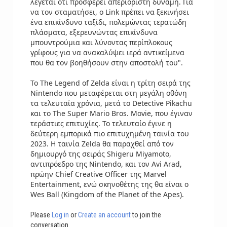
λέγεται ότι προσφέρει απεριόριστη δύναμη. Για
να τον σταματήσει, ο Link πρέπει να ξεκινήσει
ένα επικίνδυνο ταξίδι, πολεμώντας τερατώδη
πλάσματα, εξερευνώντας επικίνδυνα
μπουντρούμια και λύνοντας περίπλοκους
γρίφους για να ανακαλύψει ιερά αντικείμενα
που θα τον βοηθήσουν στην αποστολή του".
Το The Legend of Zelda είναι η τρίτη σειρά της
Nintendo που μεταφέρεται στη μεγάλη οθόνη
τα τελευταία χρόνια, μετά το Detective Pikachu
και το The Super Mario Bros. Movie, που έγιναν
τεράστιες επιτυχίες. Το τελευταίο έγινε η
δεύτερη εμπορικά πιο επιτυχημένη ταινία του
2023. Η ταινία Zelda θα παραχθεί από τον
δημιουργό της σειράς Shigeru Miyamoto,
αντιπρόεδρο της Nintendo, και τον Avi Arad,
πρώην Chief Creative Officer της Marvel
Entertainment, ενώ σκηνοθέτης της θα είναι ο
Wes Ball (Kingdom of the Planet of the Apes).
Please
Log in
or
Create an account
to join the
conversation.