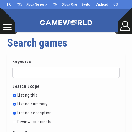
PC
PS5
Xbox Series X
PS4
Xbox One
Switch
Android
iOS
Search games
Keywords
Search Scope
Listing title
Listing summary
Listing description
Review comments