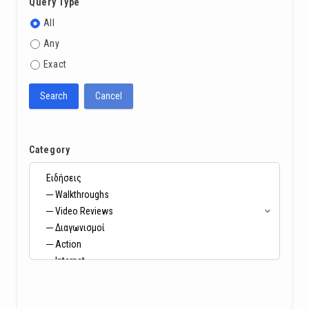
Query Type
All
Any
Exact
Search
Cancel
Category