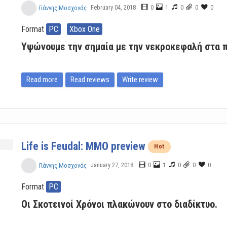
February 04, 2018
0
1
0
0
0
Γιάννης Μοσχονάς
Format
PC
Xbox One
Υψώνουμε την σημαία με την νεκροκεφαλή στα π
Read more
Read reviews
Write review
Life is Feudal: MMO preview
Hot
January 27, 2018
0
1
0
0
0
Γιάννης Μοσχονάς
Format
PC
Οι Σκοτεινοί Χρόνοι πλακώνουν στο διαδίκτυο.