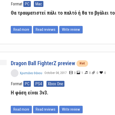
Format
PC
Mac
Θα τραυματιστεί πάλι το παλτό ή θα το βγάλει τ
Read more
Read reviews
Write review
Dragon Ball FighterZ preview
Hot
October 04, 2017
0
1
0
0
0
Χριστιάνα Θάνου
Format
PC
PS4
Xbox One
Η φάση είναι 3v3.
Read more
Read reviews
Write review