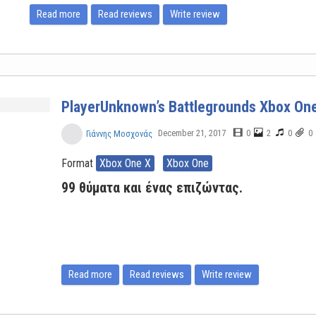
Read more
Read reviews
Write review
PlayerUnknown’s Battlegrounds Xbox One
December 21, 2017
0
2
0
0
Γιάννης Μοσχονάς
Format
Xbox One X
Xbox One
99 θύματα και ένας επιζώντας.
Read more
Read reviews
Write review