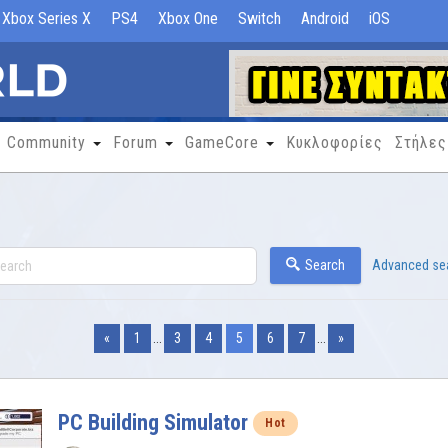
Xbox Series X
PS4
Xbox One
Switch
Android
iOS
Community
Forum
GameCore
Κυκλοφορίες
Στήλες
Search
Advanced se
«
1
...
3
4
5
6
7
...
»
PC Building Simulator
Hot