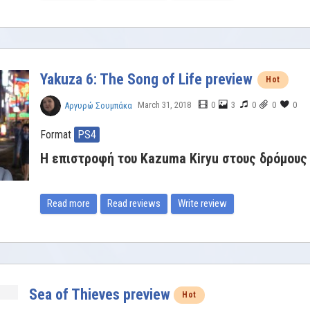
Yakuza 6: The Song of Life preview
Hot
March 31, 2018
0
3
0
0
0
Αργυρώ Σουμπάκα
Format
PS4
Η επιστροφή του Kazuma Kiryu στους δρόμους
Read more
Read reviews
Write review
Sea of Thieves preview
Hot