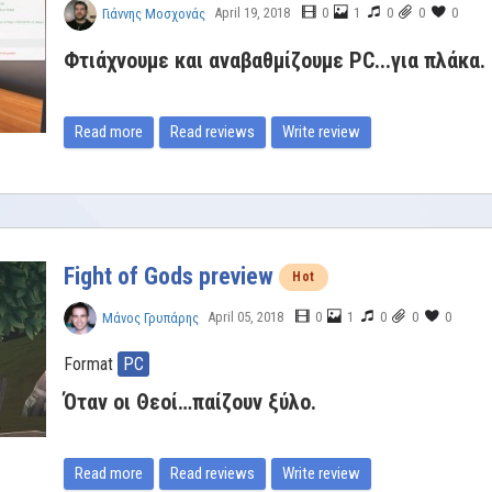
April 19, 2018
0
1
0
0
0
Γιάννης Μοσχονάς
Φτιάχνουμε και αναβαθμίζουμε PC...για πλάκα.
Read more
Read reviews
Write review
Fight of Gods preview
Hot
April 05, 2018
0
1
0
0
0
Μάνος Γρυπάρης
Format
PC
Όταν οι Θεοί…παίζουν ξύλο.
Read more
Read reviews
Write review