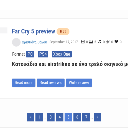
Far Cry 5 preview
Hot
September 17, 2017
0
5
0
0
0
Χριστιάνα Θάνου
Format
PC
PS4
Xbox One
Κατοικίδια και airstrikes σε ένα τρελό σκηνικό μ
Read more
Read reviews
Write review
«
1
...
3
4
5
6
7
...
»