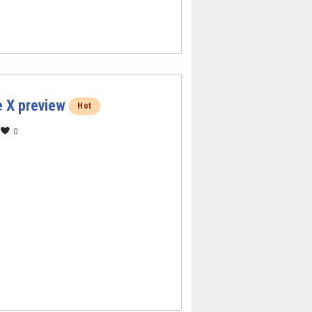
 X preview
Hot
0