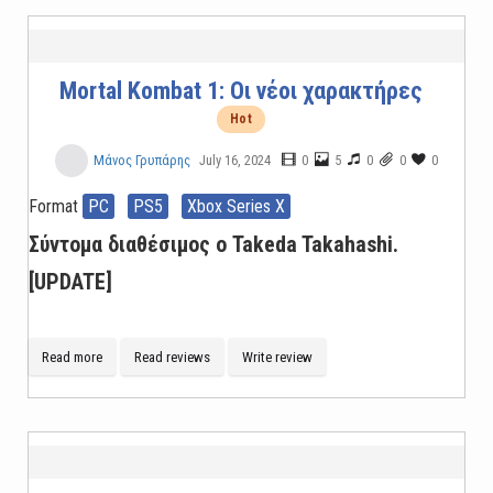
Mortal Kombat 1: Οι νέοι χαρακτήρες
Hot
July 16, 2024
0
5
0
0
0
Μάνος Γρυπάρης
Format
PC
PS5
Xbox Series X
Σύντομα διαθέσιμος ο Takeda Takahashi.
[UPDATE]
Read more
Read reviews
Write review