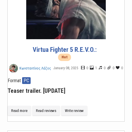
Virtua Fighter 5 R.E.V.O.:
Hot
January 08, 2025
0
1
0
0
0
Κωνσταντίνος Λάζος
Format
PC
Teaser trailer. [UPDATE]
Read more
Read reviews
Write review