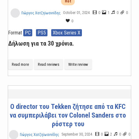
Hot
October 01, 2024
0
1
0
0
Γιώργος Χατζηϊωαννίδης
0
Format
PC
PS5
Xbox Series X
Δήλωση για τα 30 χρόνια.
Read more
Read reviews
Write review
Ο director του Tekken ζήτησε από τα KFC
να συμπεριλάβει τον Colonel Sanders στο
ρόστερ του
September 30, 2024
0
2
0
0
Γιώργος Χατζηϊωαννίδης