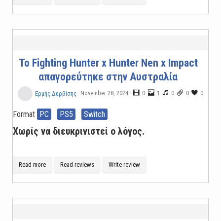
Το Fighting Hunter x Hunter Nen x Impact
απαγορεύτηκε στην Αυστραλία
November 28, 2024
0
1
0
0
0
Ερμής Δερβίσης
Format
PC
PS5
Switch
Χωρίς να διευκρινιστεί ο λόγος.
Read more
Read reviews
Write review