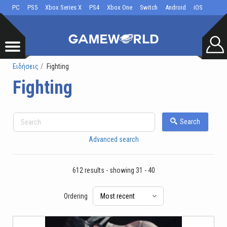
PC
PS5
Xbox Series X
PS4
Xbox One
Switch
Android
iOS
Ειδήσεις
Fighting
Fighting
Search
Advanced search
612 results - showing 31 - 40
Ordering