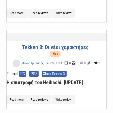
Read more
Read reviews
Write review
Tekken 8: Οι νέοι χαρακτήρες
Hot
July 24, 2024
0
5
0
0
0
Μάνος Γρυπάρης
Format
PC
PS5
Xbox Series X
Η επιστροφή του Heihachi. [UPDATE]
Read more
Read reviews
Write review