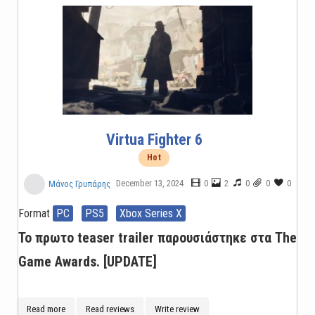
Virtua Fighter 6
Hot
December 13, 2024
0
2
0
0
0
Μάνος Γρυπάρης
Format
PC
PS5
Xbox Series X
Το πρωτο teaser trailer παρουσιάστηκε στα The
Game Awards. [UPDATE]
Read more
Read reviews
Write review