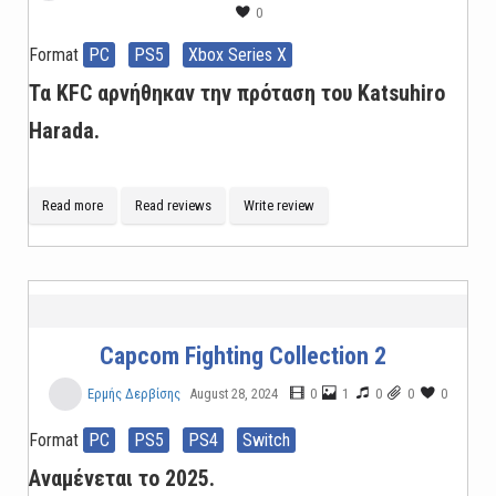
0
Format
PC
PS5
Xbox Series X
Τα KFC αρνήθηκαν την πρόταση του Katsuhiro
Harada.
Read more
Read reviews
Write review
Capcom Fighting Collection 2
August 28, 2024
0
1
0
0
0
Ερμής Δερβίσης
Format
PC
PS5
PS4
Switch
Αναμένεται το 2025.