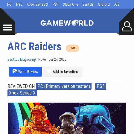
PC
PS5
Xbox Series X
PS4
Xbox One
Switch
Android
iOS
ARC Raiders
Hot
Στέλιος Μαγκούτης
November 24, 2025
Write Review
Add to favorites
REVIEWED ON
PC (Primary version tested)
PS5
Xbox Series X