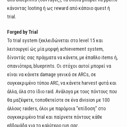
κάνοντας looting ή ως reward από κάποιο quest ή
trial.
Forged by Trial
Το trial system ξεκλειδώνεται στο level 15 και
λειτουργεί ώς μία μορφή achievement system,
δίνοντάς σας πράγματα να κάνετε, με έπαθλο items ή,
σπανιότερα, blueprints. Οι στόχοι αυτοί μπορεί να
είναι να κάνετε damage γενικά σε ARCs, σε
συγκεκριμένο τύπου ARC, να κάνετε harvest φυτά και
άλλα, όλα στο ίδιο raid. Ανάλογα με τους πόντους που
θα μαζέψετε, τοποθετείστε σε ένα division με 100
άλλους raiders, όλοι με παρόμοια “επίδοση” στο
συγκεκριμένο trial και παίρνετε πόντους κάθε
εβδομάδα για το καλύτερο run σας.