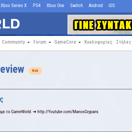
Xbox Series X
PS4
Xbox One
Switch
Android
iOS
Community
Forum
GameCore
Κυκλοφορίες
Στήλες
review
Hot
ς
υμε το GameWorld. ➜ http://Youtube.com/ManosGryparis