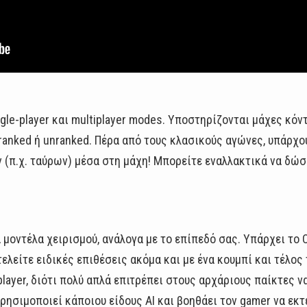
ngle-player και multiplayer modes. Υποστηρίζονται μάχες κόν
 ranked ή unranked. Πέρα από τους κλασικούς αγώνες, υπάρχο
 (π.χ. ταύρων) μέσα στη μάχη! Μπορείτε εναλλακτικά να δώσε
μοντέλα χειρισμού, ανάλογα με το επίπεδό σας. Υπάρχει το C
τελείτε ειδικές επιθέσεις ακόμα και με ένα κουμπί και τέλος 
player, διότι πολύ απλά επιτρέπει στους αρχάριους παίκτες 
ησιμοποιεί κάποιου είδους AI και βοηθάει τον gamer να εκτε