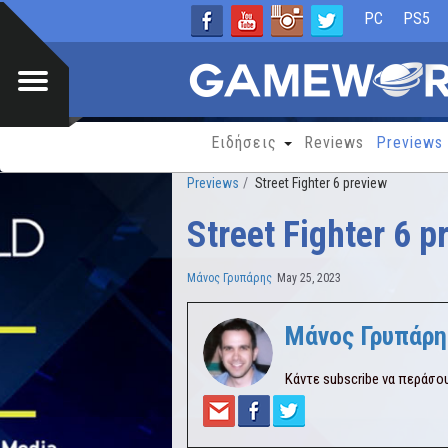
PC
PS5
Ειδήσεις
Reviews
Previews
Previews
Street Fighter 6 preview
Street Fighter 6 p
Μάνος Γρυπάρης
May 25, 2023
Μάνος Γρυπάρη
Κάντε subscribe να περάσο