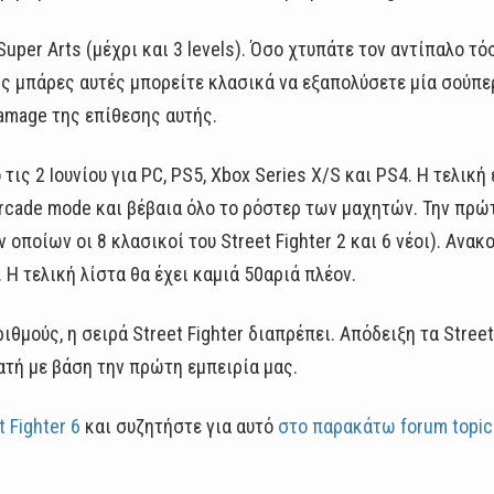
uper Arts (μέχρι και 3 levels). Όσο χτυπάτε τον αντίπαλο τόσ
τις μπάρες αυτές μπορείτε κλασικά να εξαπολύσετε μία σούπερ
damage της επίθεσης αυτής.
 τις 2 Ιουνίου για PC, PS5, Xbox Series X/S και PS4. H τελικ
Arcade mode και βέβαια όλο το ρόστερ των μαχητών. Την πρώ
ν οποίων οι 8 κλασικοί του Street Fighter 2 και 6 νέοι). Αν
 Η τελική λίστα θα έχει καμιά 50αριά πλέον.
ιθμούς, η σειρά Street Fighter διαπρέπει. Απόδειξη τα Street 
ατή με βάση την πρώτη εμπειρία μας.
 Fighter 6
και συζητήστε για αυτό
στο παρακάτω forum topic