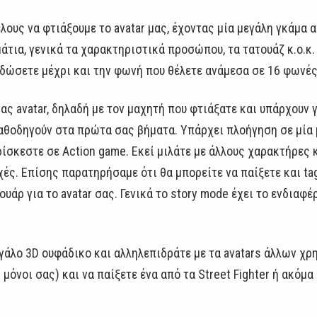
τέλους να φτιάξουμε το avatar μας, έχοντας μία μεγάλη γκάμα
 μάτια, γενικά τα χαρακτηριστικά προσώπου, τα τατουάζ κ.ο.κ
 δώσετε μέχρι και την φωνή που θέλετε ανάμεσα σε 16 φωνές
σας avatar, δηλαδή με τον μαχητή που φτιάξατε και υπάρχουν 
καθοδηγούν στα πρώτα σας βήματα. Υπάρχει πλοήγηση σε μία
ίσκεστε σε Action game. Εκεί μιλάτε με άλλους χαρακτήρες κ
ές. Επίσης παρατηρήσαμε ότι θα μπορείτε να παίξετε και tag
υάρ για το avatar σας. Γενικά το story mode έχει το ενδιαφέ
εγάλο 3D ουφάδικο και αλληλεπιδράτε με τα avatars άλλων χ
 μόνοι σας) και να παίξετε ένα από τα Street Fighter ή ακόμ