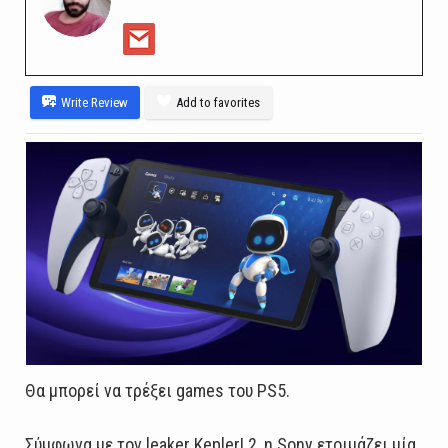
Write Review
Add to favorites
Θα μπορεί να τρέξει games του PS5.
Σύμφωνα με τον leaker KeplerL2, η Sony ετοιμάζει μία