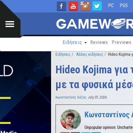
PC
PS5
Ειδήσεις
Reviews
Previews
Ειδήσεις
Άλλες ειδήσεις
Hideo Kojima 
Hideo Kojima για
με τα φυσικά μέσ
Κωνσταντίνος Λάζος
July 07, 2026
Κωνσταντίνος 
Unpopular opinion: Uncharte