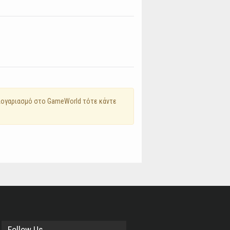
 λογαριασμό στο GameWorld τότε κάντε
Follow Us