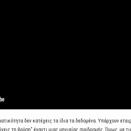
ματικότητα δεν κατέχεις τα ίδια τα δεδομένα. Υπάρχουν εται
ίγεις τη βρύση" έναντι μιας μηνιαίας συνδρομής. Όμως, με τι