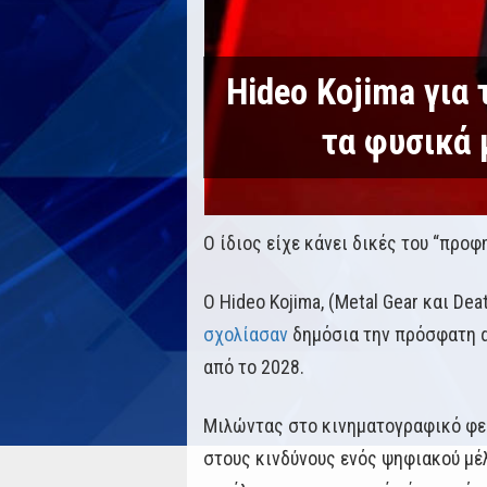
Hideo Kojima για
τα φυσικά 
Ο ίδιος είχε κάνει δικές του “προφ
Ο Hideo Kojima, (Metal Gear και De
σχολίασαν
δημόσια την πρόσφατη αν
από το 2028.
Μιλώντας στο κινηματογραφικό φεστ
στους κινδύνους ενός ψηφιακού μέλ