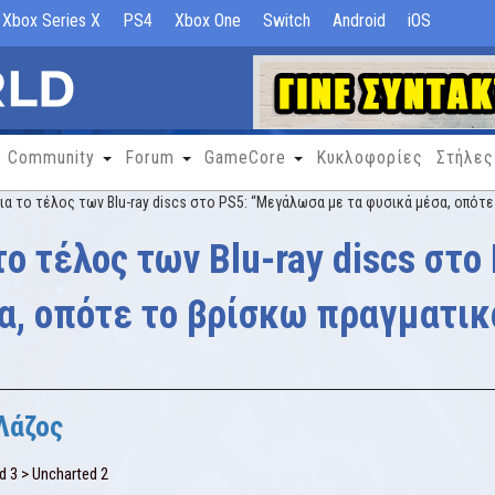
Xbox Series X
PS4
Xbox One
Switch
Android
iOS
Community
Forum
GameCore
Κυκλοφορίες
Στήλες
για το τέλος των Blu-ray discs στο PS5: “Μεγάλωσα με τα φυσικά μέσα, οπότ
 το τέλος των Blu-ray discs στ
α, οπότε το βρίσκω πραγματικ
Λάζος
d 3 > Uncharted 2