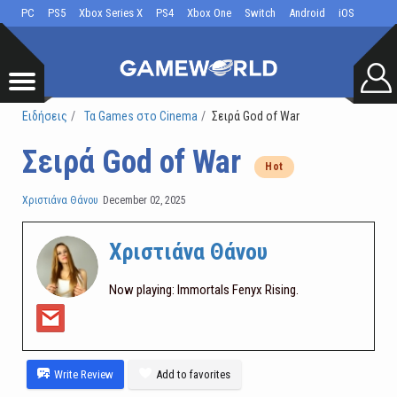
PC
PS5
Xbox Series X
PS4
Xbox One
Switch
Android
iOS
Ειδήσεις
Τα Games στο Cinema
Σειρά God of War
Σειρά God of War
Hot
Χριστιάνα Θάνου
December 02, 2025
Χριστιάνα Θάνου
Now playing: Immortals Fenyx Rising.
Write Review
Add to favorites