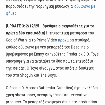
παρουσιάσει την Νορβηγική μυθολογία,
σύμφωνα με
φήμες
.
[UPDATE 3: 2/12/25 - Βρέθηκε ο σκηνοθέτης για τα
πρώτα δύο επεισόδια]
Η τηλεοπτική μεταφορά του
God of War για το Prime Video
προχωρά
σταθερά,
καθώς σύμφωνα με νέο ρεπορτάζ του Deadline ο
βραβευμένος με Emmy σκηνοθέτης Frederick E.O. Toye
υπέγραψε για να αναλάβει τα δύο πρώτα επεισόδια
της σειράς. Ο Toye είναι γνωστός από τις δουλειές
του στα Shogun και The Boys.
Ο Ronald D. Moore (Battlestar Galactica) έχει αναλάβει
χρέη showrunner, σεναριογράφου και executive
producer. Το ρεπορτάζ αναφέρει ότι η pre-production