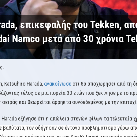
rada, επικεφαλής του Tekken, α
dai Namco μετά από 30 χρόνια Te
ς.
, Katsuhiro Harada,
ανακοίνωσε
ότι θα αποχωρήσει από τη δ
βάζοντας τέλος σε μια πορεία 30 ετών που ξεκίνησε με το πρ
ς σειράς και θεωρείται άρρηκτα συνδεδεμένος με την επιτυχία
 ο Harada εξήγησε ότι η απώλεια στενών φίλων τα τελευταία 
 βαθύτατα, τον οδήγησαν σε έντονο προβληματισμό γύρω απ
ήτησε την απόφασή του με τον Ken Kutaragi, τον οποίο περιέ