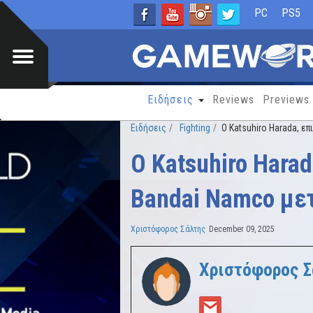
PC
PS5
Ειδήσεις
Reviews
Previews
Ειδήσεις
Fighting
Ο Katsuhiro Harada, ε
Ο Katsuhiro Hara
Bandai Namco μετ
Χριστόφορος Σάλτης
December 09, 2025
Χριστόφορος Σ