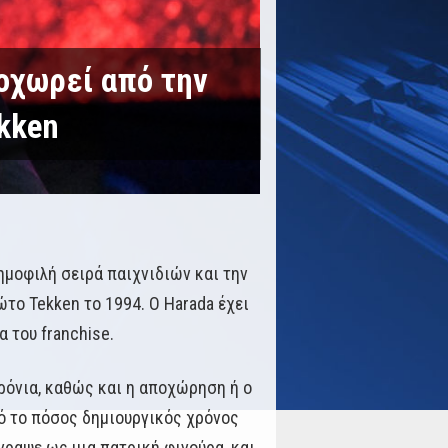
ποχωρεί από την
kken
ημοφιλή σειρά παιχνιδιών και την
ώτο Tekken το 1994. Ο Harada έχει
 του franchise.
χρόνια, καθώς και η αποχώρηση ή ο
ό το πόσος δημιουργικός χρόνος
γραψε ως μια πατρική φιγούρα, και