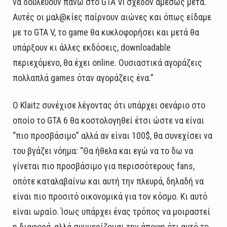
να δουλεύουν πάνω στο GTA VI σχεδόν αμέσως μετά.
Αυτές οι μαλ@κίες παίρνουν αιώνες και όπως είδαμε
με το GTA V, το game θα κυκλοφορήσει και μετά θα
υπάρξουν κι άλλες εκδόσεις, downloadable
περιεχόμενο, θα έχει online. Ουσιαστικά αγοράζεις
πολλαπλά games όταν αγοράζεις ένα.”
Ο Klaitz συνέχισε λέγοντας ότι υπάρχει σενάριο στο
οποίο το GTA 6 θα κοστολογηθεί έτσι ώστε να είναι
“πιο προσβάσιμο” αλλά αν είναι 100$, θα συνεχίσει να
του βγάζει νόημα: “Θα ήθελα και εγώ να το δω να
γίνεται πιο προσβάσιμο για περισσότερους fans,
οπότε καταλαβαίνω και αυτή την πλευρά, δηλαδή να
είναι πιο προσιτό οικονομικά για τον κόσμο. Κι αυτό
είναι ωραίο. Ίσως υπάρχει ένας τρόπος να μοιραστεί
η διαφορά, αλλά συμμερίζομαι την άποψη ότι αυτό το