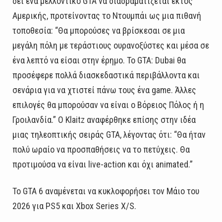
δει ένα μελλοντικό GTA να διαδραματίζεται εκτός
Αμερικής, προτείνοντας το Ντουμπάι ως μια πιθανή
τοποθεσία: “Θα μπορούσες να βρίσκεσαι σε μια
μεγάλη πόλη με τεράστιους ουρανοξύστες και μέσα σε
ένα λεπτό να είσαι στην έρημο. Το GTA: Dubai θα
προσέφερε πολλά διασκεδαστικά περιβάλλοντα και
σενάρια για να χτιστεί πάνω τους ένα game. Άλλες
επιλογές θα μπορούσαν να είναι ο Βόρειος Πόλος ή η
Γροιλανδία.” Ο Klaitz αναφέρθηκε επίσης στην ιδέα
μιας τηλεοπτικής σειράς GTA, λέγοντας ότι: “Θα ήταν
πολύ ωραίο να προσπαθήσεις να το πετύχεις. Θα
προτιμούσα να είναι live-action και όχι animated.”
Το GTA 6 αναμένεται να κυκλοφορήσει τον Μάιο του
2026 για PS5 και Xbox Series X/S.