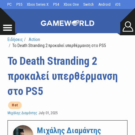
PC
PS5
Xbox Series X
PS4
Xbox One
Switch
Android
iOS
Ειδήσεις
Action
Το Death Stranding 2 προκαλεί υπερθέρμανση στο PS5
Το Death Stranding 2
προκαλεί υπερθέρμανση
στο PS5
Hot
Μιχάλης Διαμάντης
July 01, 2025
Μιχάλης Διαμάντης