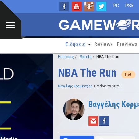
PC
PS5
Ειδήσεις
Reviews
Previews
Ειδήσεις
Sports
NBA The Run
NBA The Run
Hot
Βαγγέλης Κορμέντζας
October 29, 2025
Βαγγέλης Κορμ