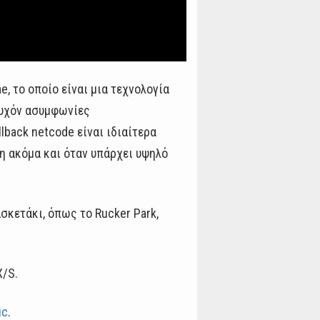
e, το οποίο είναι μια τεχνολογία
 τυχόν ασυμφωνίες
lback netcode είναι ιδιαίτερα
η ακόμα και όταν υπάρχει υψηλό
σκετάκι, όπως το Rucker Park,
X/S.
ic
.