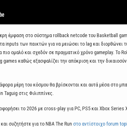
τερη έμφαση στο σύστημα rollback netcode του Basketball gam
ι τα inputs των παικτών για να μειώσει το lag και διορθώνει
 πιο ομαλό και σχεδόν σε πραγματικό χρόνο gameplay. Το Rol
ng games καθώς εξασφαλίζει την απόκριση και την δικαιοσύν
φορα μέρη του κόσμου θα βρίσκονται και αυτά μέσα στο μπα
n Taguig στις Φιλιππίνες.
φορήσει το 2026 με cross-play για PC, PS5 και Xbox Series 
και συζητήστε για το NBA The Run
στο αντίστοιχο forum top