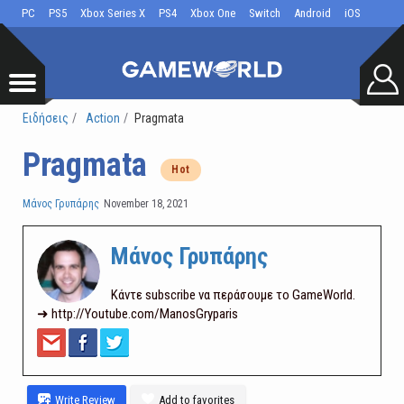
PC
PS5
Xbox Series X
PS4
Xbox One
Switch
Android
iOS
Ειδήσεις
Action
Pragmata
Pragmata
Hot
Μάνος Γρυπάρης
November 18, 2021
Μάνος Γρυπάρης
Κάντε subscribe να περάσουμε το GameWorld.
➜ http://Youtube.com/ManosGryparis
Write Review
Add to favorites