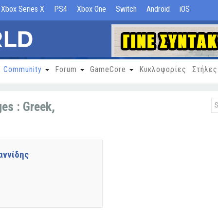
Xbox Series X
PS4
Xbox One
Switch
Android
iOS
Community
Forum
GameCore
Κυκλοφορίες
Στήλες
es : Greek,
αννίδης