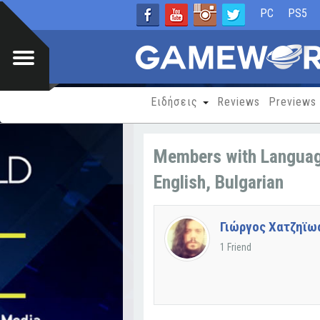
PC
PS5
Ειδήσεις
Reviews
Previews
Members with Languag
English, Bulgarian
Γιώργος Χατζηϊω
1 Friend